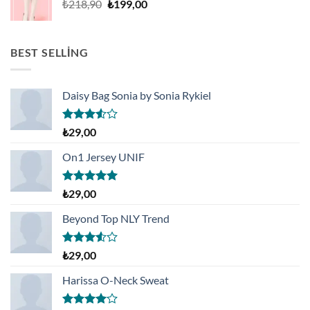
Orijinal
Şu
₺
218,90
₺
199,00
fiyat:
andaki
₺218,90.
fiyat:
₺199,00.
BEST SELLING
Daisy Bag Sonia by Sonia Rykiel
5
₺
29,00
üzerinden
3.50
oy
On1 Jersey UNIF
aldı
5 üzerinden
₺
29,00
5.00
oy
aldı
Beyond Top NLY Trend
5
₺
29,00
üzerinden
3.50
oy
Harissa O-Neck Sweat
aldı