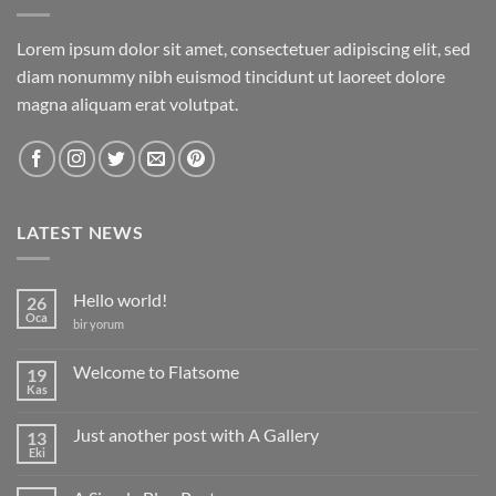
Lorem ipsum dolor sit amet, consectetuer adipiscing elit, sed
diam nonummy nibh euismod tincidunt ut laoreet dolore
magna aliquam erat volutpat.
LATEST NEWS
Hello world!
26
Oca
Hello
bir yorum
world!
için
Welcome to Flatsome
19
Kas
Yorum
yok
Welcome
Just another post with A Gallery
13
to
Flatsome
Eki
Yorum
yok
Just