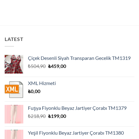
LATEST
Çiçek Desenli Siyah Transparan Gecelik TM1319
Orijinal
Şu
₺
504,90
₺
459,00
fiyat:
andaki
₺504,90.
fiyat:
XML Hizmeti
₺459,00.
₺
0,00
Fuşya Fiyonklu Beyaz Jartiyer Çorabı TM1379
Orijinal
Şu
₺
218,90
₺
199,00
fiyat:
andaki
₺218,90.
fiyat:
Yeşil Fiyonklu Beyaz Jartiyer Çorabı TM1380
₺199,00.