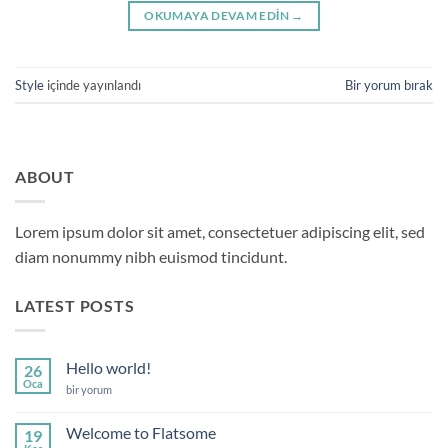
OKUMAYA DEVAM EDIN
→
Style
içinde yayınlandı
Bir yorum bırak
ABOUT
Lorem ipsum dolor sit amet, consectetuer adipiscing elit, sed
diam nonummy nibh euismod tincidunt.
LATEST POSTS
Hello world!
26
Oca
Hello
bir yorum
world!
için
Welcome to Flatsome
19