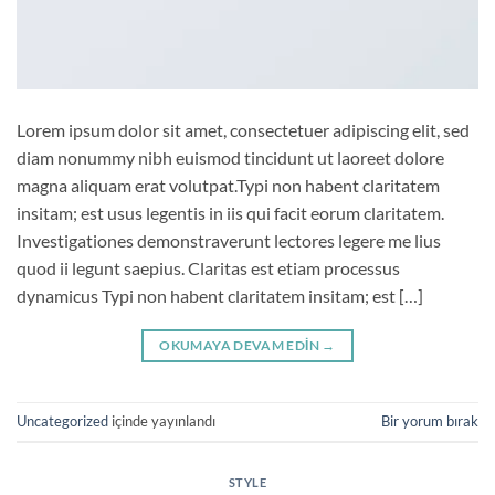
Lorem ipsum dolor sit amet, consectetuer adipiscing elit, sed
diam nonummy nibh euismod tincidunt ut laoreet dolore
magna aliquam erat volutpat.Typi non habent claritatem
insitam; est usus legentis in iis qui facit eorum claritatem.
Investigationes demonstraverunt lectores legere me lius
quod ii legunt saepius. Claritas est etiam processus
dynamicus Typi non habent claritatem insitam; est […]
OKUMAYA DEVAM EDIN
→
Uncategorized
içinde yayınlandı
Bir yorum bırak
STYLE