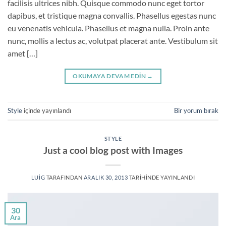
facilisis ultrices nibh. Quisque commodo nunc eget tortor
dapibus, et tristique magna convallis. Phasellus egestas nunc
eu venenatis vehicula. Phasellus et magna nulla. Proin ante
nunc, mollis a lectus ac, volutpat placerat ante. Vestibulum sit
amet […]
OKUMAYA DEVAM EDIN
→
Style
içinde yayınlandı
Bir yorum bırak
STYLE
Just a cool blog post with Images
LUIG
TARAFINDAN
ARALIK 30, 2013
TARIHINDE YAYINLANDI
30
Ara