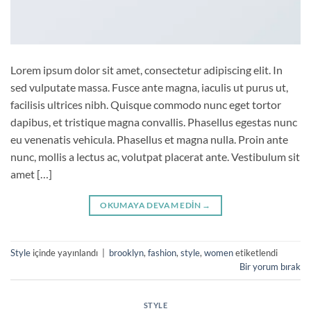
Lorem ipsum dolor sit amet, consectetur adipiscing elit. In
sed vulputate massa. Fusce ante magna, iaculis ut purus ut,
facilisis ultrices nibh. Quisque commodo nunc eget tortor
dapibus, et tristique magna convallis. Phasellus egestas nunc
eu venenatis vehicula. Phasellus et magna nulla. Proin ante
nunc, mollis a lectus ac, volutpat placerat ante. Vestibulum sit
amet […]
OKUMAYA DEVAM EDIN
→
Style
içinde yayınlandı
|
brooklyn
,
fashion
,
style
,
women
etiketlendi
Bir yorum bırak
STYLE