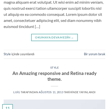
magna aliquam erat volutpat. Ut wisi enim ad minim veniam,
quis nostrud exerci tation ullamcorper suscipit lobortis nisl
ut aliquip ex ea commodo consequat. Lorem ipsum dolor sit
amet, consectetuer adipiscing elit, sed diam nonummy nibh
euismod tincidunt […]
OKUMAYA DEVAM EDIN
→
Style
içinde yayınlandı
Bir yorum bırak
STYLE
An Amazing responsive and Retina ready
theme.
LUIG
TARAFINDAN
AĞUSTOS 11, 2013
TARIHINDE YAYINLANDI
11