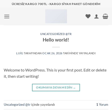
İçeriğe
ÜCRESIZ KARGO 700TL - KARGO SIYAH PAKET GÖNDERIM
atla
UNCATEGORIZED @TR
Hello world!
LUIG
TARAFINDAN
OCAK 26, 2026
TARIHINDE YAYINLANDI
Welcome to WordPress. This is your first post. Edit or delete
it, then start writing!
OKUMAYA DEVAM EDIN
→
Uncategorized @tr
içinde yayınlandı
1
Yorum