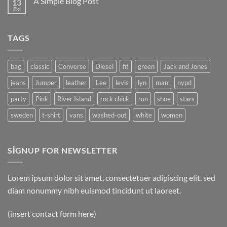
A Simple Blog Post
13
another
post
Eki
Yorum
with
yok
A
A
Gallery
Simple
TAGS
Blog
Post
bag
classic
Converse
Diesel
fit
green
Jack and Jones
jeans
Jumper
leather
Lee
levis
lyn
man
nypd
party
Pink
River Island
rock chick
run
shoe
stars
sweden
t-shirt
vans
washed-out
white
women
SIGNUP FOR NEWSLETTER
Lorem ipsum dolor sit amet, consectetuer adipiscing elit, sed
diam nonummy nibh euismod tincidunt ut laoreet.
(insert contact form here)