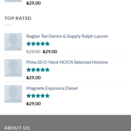
5
₺
29,00
üzerinden
4.00
oy
aldı
TOP RATED
Raglan Tee Denim & Supply Ralph Lauren
5 üzerinden
Orijinal
Şu
₺
29,00
₺
29,00
5.00
oy
fiyat:
andaki
aldı
Pima SS O-Neck NOOS Selected Homme
₺29,00.
fiyat:
₺29,00.
5 üzerinden
₺
29,00
5.00
oy
aldı
Magnete Exposure Diesel
5 üzerinden
₺
29,00
5.00
oy
aldı
ABOUT US