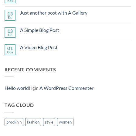
Kas
Yorum
yok
Welcome
Just another post with A Gallery
13
to
Flatsome
Eki
Yorum
yok
Just
A Simple Blog Post
13
another
post
Eki
Yorum
with
yok
A
A
Gallery
A Video Blog Post
01
Simple
Blog
Oca
Yorum
Post
yok
A
Video
RECENT COMMENTS
Blog
Post
Hello world!
için
A WordPress Commenter
TAG CLOUD
brooklyn
fashion
style
women