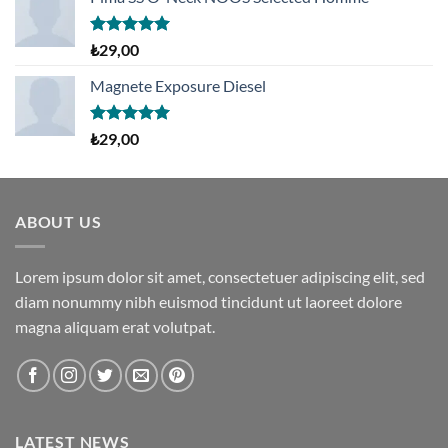
₺29,00.
fiyat:
₺29,00.
5 üzerinden
₺
29,00
5.00
oy
aldı
Magnete Exposure Diesel
5 üzerinden
₺
29,00
5.00
oy
aldı
ABOUT US
Lorem ipsum dolor sit amet, consectetuer adipiscing elit, sed
diam nonummy nibh euismod tincidunt ut laoreet dolore
magna aliquam erat volutpat.
LATEST NEWS