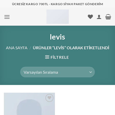
İçeriğe
ÜCRESIZ KARGO 700TL - KARGO SIYAH PAKET GÖNDERIM
atla
levis
ANA SAYFA
/
ÜRÜNLER “LEVIS” OLARAK ETIKETLENDI
FILTRELE
Add to
wishlist