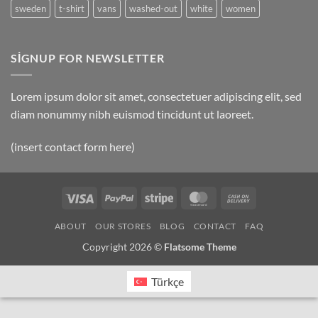
sweden
t-shirt
vans
washed-out
white
women
SIGNUP FOR NEWSLETTER
Lorem ipsum dolor sit amet, consectetuer adipiscing elit, sed
diam nonummy nibh euismod tincidunt ut laoreet.
(insert contact form here)
Visa
PayPal
Stripe
MasterCard
Cash
On
ABOUT
OUR STORES
BLOG
CONTACT
FAQ
Delivery
Copyright 2026 ©
Flatsome Theme
Türkçe