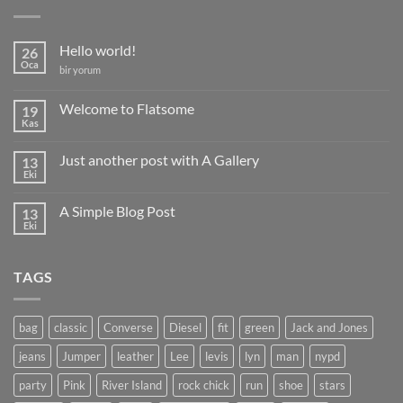
Hello world!
26
Oca
Hello
bir yorum
world!
için
Welcome to Flatsome
19
Kas
Yorum
yok
Welcome
Just another post with A Gallery
13
to
Flatsome
Eki
Yorum
yok
Just
A Simple Blog Post
13
another
post
Eki
Yorum
with
yok
A
A
Gallery
Simple
TAGS
Blog
Post
bag
classic
Converse
Diesel
fit
green
Jack and Jones
jeans
Jumper
leather
Lee
levis
lyn
man
nypd
party
Pink
River Island
rock chick
run
shoe
stars