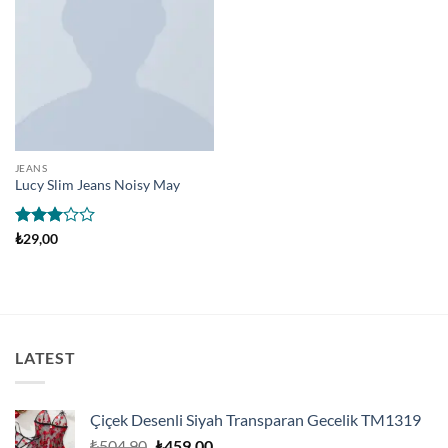
JEANS
Lucy Slim Jeans Noisy May
5
₺
29,00
üzerinden
3
oy
aldı
LATEST
Çiçek Desenli Siyah Transparan Gecelik TM1319
Orijinal
Şu
₺
504,90
₺
459,00