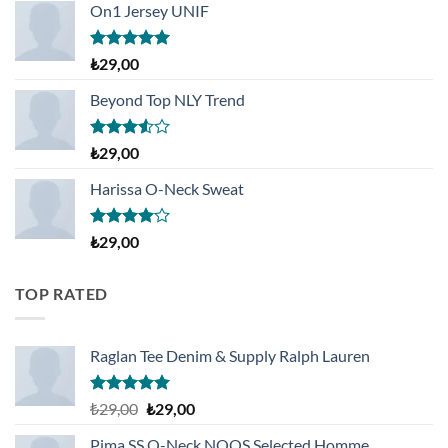
3.50
oy
On1 Jersey UNIF
aldı
5 üzerinden
₺
29,00
5.00
oy
aldı
Beyond Top NLY Trend
5
₺
29,00
üzerinden
3.50
oy
Harissa O-Neck Sweat
aldı
5
₺
29,00
üzerinden
4.00
oy
aldı
TOP RATED
Raglan Tee Denim & Supply Ralph Lauren
5 üzerinden
Orijinal
Şu
₺
29,00
₺
29,00
5.00
oy
fiyat:
andaki
aldı
Pima SS O-Neck NOOS Selected Homme