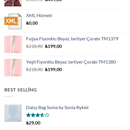
fiyat:
andaki
₺504,90.
fiyat:
XML Hizmeti
₺459,00.
₺
0,00
Fuşya Fiyonklu Beyaz Jartiyer Çorabı TM1379
Orijinal
Şu
₺
218,90
₺
199,00
fiyat:
andaki
₺218,90.
fiyat:
Yeşil Fiyonklu Beyaz Jartiyer Çorabı TM1380
₺199,00.
Orijinal
Şu
₺
218,90
₺
199,00
fiyat:
andaki
₺218,90.
fiyat:
₺199,00.
BEST SELLING
Daisy Bag Sonia by Sonia Rykiel
5
₺
29,00
üzerinden