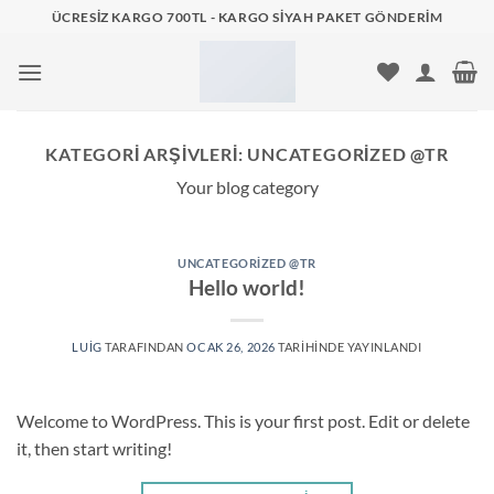
İçeriğe
ÜCRESIZ KARGO 700TL - KARGO SIYAH PAKET GÖNDERIM
atla
KATEGORI ARŞIVLERI:
UNCATEGORIZED @TR
Your blog category
UNCATEGORIZED @TR
Hello world!
LUIG
TARAFINDAN
OCAK 26, 2026
TARIHINDE YAYINLANDI
Welcome to WordPress. This is your first post. Edit or delete
it, then start writing!