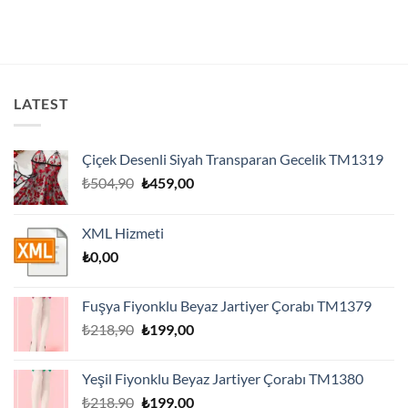
LATEST
Çiçek Desenli Siyah Transparan Gecelik TM1319
Orijinal
Şu
₺
504,90
₺
459,00
fiyat:
andaki
₺504,90.
fiyat:
XML Hizmeti
₺459,00.
₺
0,00
Fuşya Fiyonklu Beyaz Jartiyer Çorabı TM1379
Orijinal
Şu
₺
218,90
₺
199,00
fiyat:
andaki
₺218,90.
fiyat:
Yeşil Fiyonklu Beyaz Jartiyer Çorabı TM1380
₺199,00.
Orijinal
Şu
₺
218,90
₺
199,00