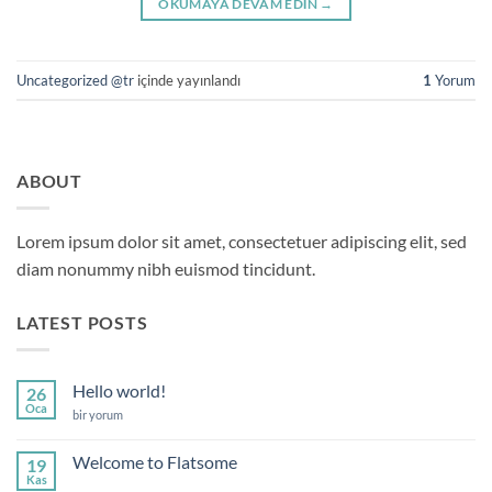
OKUMAYA DEVAM EDIN
→
Uncategorized @tr
içinde yayınlandı
1
Yorum
ABOUT
Lorem ipsum dolor sit amet, consectetuer adipiscing elit, sed
diam nonummy nibh euismod tincidunt.
LATEST POSTS
Hello world!
26
Oca
Hello
bir yorum
world!
için
Welcome to Flatsome
19
Kas
Yorum