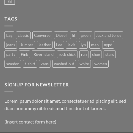
post
Eki
Yorum
with
yok
A
A
Gallery
Simple
TAGS
Blog
Post
bag
classic
Converse
Diesel
fit
green
Jack and Jones
jeans
Jumper
leather
Lee
levis
lyn
man
nypd
party
Pink
River Island
rock chick
run
shoe
stars
sweden
t-shirt
vans
washed-out
white
women
SIGNUP FOR NEWSLETTER
Lorem ipsum dolor sit amet, consectetuer adipiscing elit, sed
diam nonummy nibh euismod tincidunt ut laoreet.
(insert contact form here)