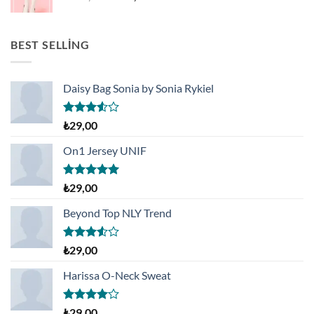
fiyat:
andaki
₺218,90.
fiyat:
₺199,00.
BEST SELLING
Daisy Bag Sonia by Sonia Rykiel
5
₺
29,00
üzerinden
3.50
oy
On1 Jersey UNIF
aldı
5 üzerinden
₺
29,00
5.00
oy
aldı
Beyond Top NLY Trend
5
₺
29,00
üzerinden
3.50
oy
Harissa O-Neck Sweat
aldı
5
₺
29,00