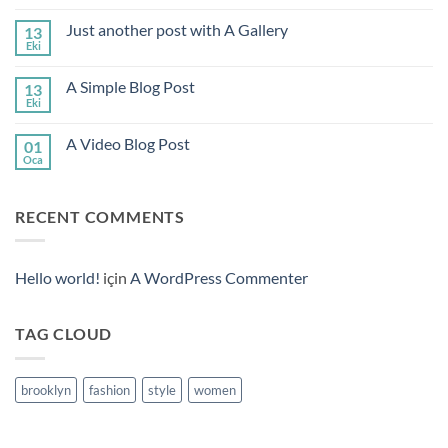
yok
Welcome
Just another post with A Gallery
13
to
Flatsome
Eki
Yorum
yok
Just
A Simple Blog Post
13
another
post
Eki
Yorum
with
yok
A
A
Gallery
A Video Blog Post
01
Simple
Blog
Oca
Yorum
Post
yok
A
Video
RECENT COMMENTS
Blog
Post
Hello world!
için
A WordPress Commenter
TAG CLOUD
brooklyn
fashion
style
women