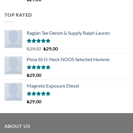
üzerinden
4.00
oy
aldı
TOP RATED
Raglan Tee Denim & Supply Ralph Lauren
5 üzerinden
Orijinal
Şu
₺
29,00
₺
29,00
5.00
oy
fiyat:
andaki
aldı
Pima SS O-Neck NOOS Selected Homme
₺29,00.
fiyat:
₺29,00.
5 üzerinden
₺
29,00
5.00
oy
aldı
Magnete Exposure Diesel
5 üzerinden
₺
29,00
5.00
oy
aldı
ABOUT US