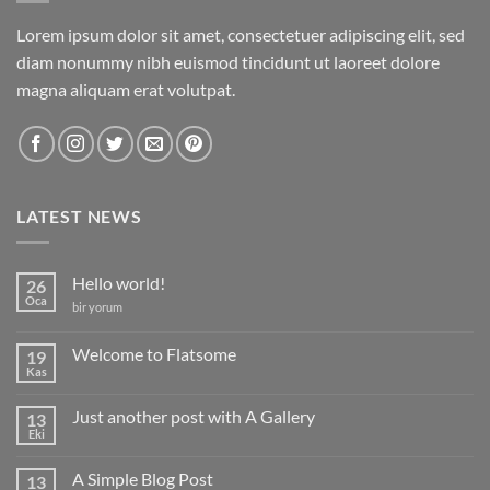
Lorem ipsum dolor sit amet, consectetuer adipiscing elit, sed
diam nonummy nibh euismod tincidunt ut laoreet dolore
magna aliquam erat volutpat.
LATEST NEWS
Hello world!
26
Oca
Hello
bir yorum
world!
için
Welcome to Flatsome
19
Kas
Yorum
yok
Welcome
Just another post with A Gallery
13
to
Flatsome
Eki
Yorum
yok
Just
A Simple Blog Post
13
another