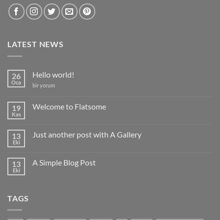
LATEST NEWS
Hello world!
26
Oca
Hello
bir yorum
world!
için
Welcome to Flatsome
19
Kas
Yorum
yok
Welcome
Just another post with A Gallery
13
to
Flatsome
Eki
Yorum
yok
Just
A Simple Blog Post
13
another
post
Eki
Yorum
with
yok
A
A
Gallery
Simple
TAGS
Blog
Post