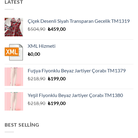
LATEST
Çiçek Desenli Siyah Transparan Gecelik TM1319
Orijinal
Şu
₺
504,90
₺
459,00
fiyat:
andaki
₺504,90.
fiyat:
XML Hizmeti
₺459,00.
₺
0,00
Fuşya Fiyonklu Beyaz Jartiyer Çorabı TM1379
Orijinal
Şu
₺
218,90
₺
199,00
fiyat:
andaki
₺218,90.
fiyat:
Yeşil Fiyonklu Beyaz Jartiyer Çorabı TM1380
₺199,00.
Orijinal
Şu
₺
218,90
₺
199,00
fiyat:
andaki
₺218,90.
fiyat:
₺199,00.
BEST SELLING