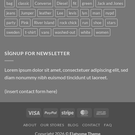
bag
classic
Converse
Diesel
fit
green
Jack and Jones
jeans
Jumper
leather
Lee
levis
lyn
man
nypd
party
Pink
River Island
rock chick
run
shoe
stars
sweden
t-shirt
vans
washed-out
white
women
SIGNUP FOR NEWSLETTER
Lorem ipsum dolor sit amet, consectetuer adipiscing elit, sed
diam nonummy nibh euismod tincidunt ut laoreet.
(insert contact form here)
Visa
PayPal
Stripe
MasterCard
Cash
On
ABOUT
OUR STORES
BLOG
CONTACT
FAQ
Delivery
Copyright 2026 ©
Flatsome Theme