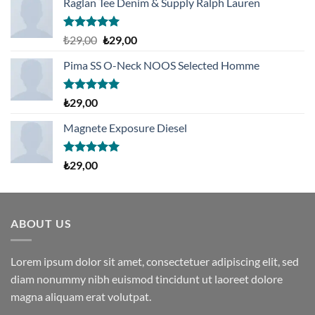
Raglan Tee Denim & Supply Ralph Lauren
5 üzerinden
Orijinal
Şu
₺
29,00
₺
29,00
5.00
oy
fiyat:
andaki
aldı
Pima SS O-Neck NOOS Selected Homme
₺29,00.
fiyat:
₺29,00.
5 üzerinden
₺
29,00
5.00
oy
aldı
Magnete Exposure Diesel
5 üzerinden
₺
29,00
5.00
oy
aldı
ABOUT US
Lorem ipsum dolor sit amet, consectetuer adipiscing elit, sed
diam nonummy nibh euismod tincidunt ut laoreet dolore
magna aliquam erat volutpat.