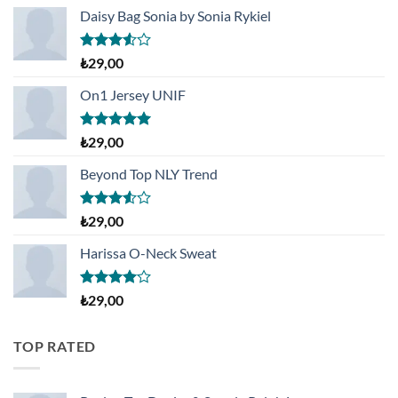
Daisy Bag Sonia by Sonia Rykiel
5
₺
29,00
üzerinden
3.50
oy
On1 Jersey UNIF
aldı
5 üzerinden
₺
29,00
5.00
oy
aldı
Beyond Top NLY Trend
5
₺
29,00
üzerinden
3.50
oy
Harissa O-Neck Sweat
aldı
5
₺
29,00
üzerinden
4.00
oy
aldı
TOP RATED