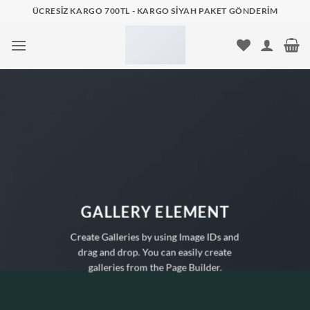
İçeriğe
ÜCRESIZ KARGO 700TL - KARGO SIYAH PAKET GÖNDERIM
atla
GALLERY ELEMENT
Create Galleries by using Image IDs and
drag and drop. You can easily create
galleries from the Page Builder.