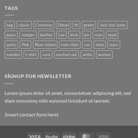
Gallery
Simple
TAGS
Blog
Post
bag
classic
Converse
Diesel
fit
green
Jack and Jones
jeans
Jumper
leather
Lee
levis
lyn
man
nypd
party
Pink
River Island
rock chick
run
shoe
stars
sweden
t-shirt
vans
washed-out
white
women
SIGNUP FOR NEWSLETTER
Lorem ipsum dolor sit amet, consectetuer adipiscing elit, sed
diam nonummy nibh euismod tincidunt ut laoreet.
(insert contact form here)
Visa
PayPal
Stripe
MasterCard
Cash