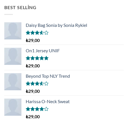
₺199,00.
BEST SELLING
Daisy Bag Sonia by Sonia Rykiel
5
₺
29,00
üzerinden
3.50
oy
On1 Jersey UNIF
aldı
5 üzerinden
₺
29,00
5.00
oy
aldı
Beyond Top NLY Trend
5
₺
29,00
üzerinden
3.50
oy
Harissa O-Neck Sweat
aldı
5
₺
29,00
üzerinden
4.00
oy