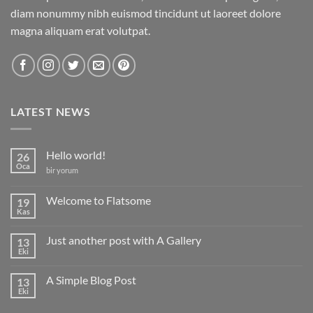
diam nonummy nibh euismod tincidunt ut laoreet dolore
magna aliquam erat volutpat.
LATEST NEWS
Hello world!
26
Oca
Hello
bir yorum
world!
için
Welcome to Flatsome
19
Kas
Yorum
yok
Welcome
Just another post with A Gallery
13
to
Flatsome
Eki
Yorum
yok
Just
A Simple Blog Post
13
another
post
Eki
Yorum
with
yok
A
A