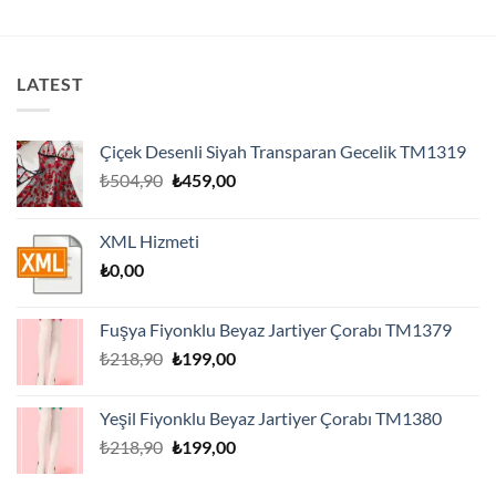
LATEST
Çiçek Desenli Siyah Transparan Gecelik TM1319
Orijinal
Şu
₺
504,90
₺
459,00
fiyat:
andaki
₺504,90.
fiyat:
XML Hizmeti
₺459,00.
₺
0,00
Fuşya Fiyonklu Beyaz Jartiyer Çorabı TM1379
Orijinal
Şu
₺
218,90
₺
199,00
fiyat:
andaki
₺218,90.
fiyat:
Yeşil Fiyonklu Beyaz Jartiyer Çorabı TM1380
₺199,00.
Orijinal
Şu
₺
218,90
₺
199,00
fiyat:
andaki
₺218,90.
fiyat: