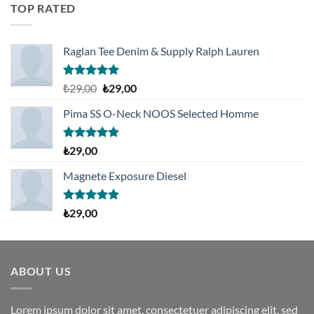
aldı
TOP RATED
Raglan Tee Denim & Supply Ralph Lauren
5 üzerinden
Orijinal
Şu
₺
29,00
₺
29,00
5.00
oy
fiyat:
andaki
aldı
Pima SS O-Neck NOOS Selected Homme
₺29,00.
fiyat:
₺29,00.
5 üzerinden
₺
29,00
5.00
oy
aldı
Magnete Exposure Diesel
5 üzerinden
₺
29,00
5.00
oy
aldı
ABOUT US
Lorem ipsum dolor sit amet, consectetuer adipiscing elit, sed