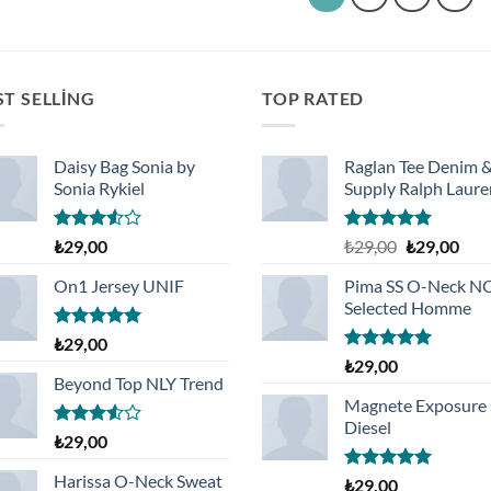
ST SELLING
TOP RATED
Daisy Bag Sonia by
Raglan Tee Denim 
Sonia Rykiel
Supply Ralph Laure
5
5 üzerinden
Orijinal
Şu
₺
29,00
₺
29,00
₺
29,00
üzerinden
5.00
oy
fiyat:
and
3.50
oy
aldı
On1 Jersey UNIF
Pima SS O-Neck 
₺29,00.
fiyat
aldı
Selected Homme
₺29,
5 üzerinden
₺
29,00
5.00
oy
5 üzerinden
₺
29,00
aldı
5.00
oy
Beyond Top NLY Trend
aldı
Magnete Exposure
Diesel
5
₺
29,00
üzerinden
3.50
oy
Harissa O-Neck Sweat
5 üzerinden
₺
29,00
aldı