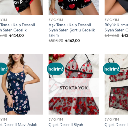
IYIM
EV GIYIM
EV GIYIM
Temalı Kalp Desenli
Aşk Temalı Kalp Desenli
Büyük Kırmız
h Saten Gecelik
Siyah Saten Şortlu Gecelik
Siyah Saten G
Takım
Orijinal
Şu
Orij
5,40
₺
414,00
₺
478,50
₺
43
fiyat:
andaki
fiya
Orijinal
Şu
₺
508,20
₺
462,00
₺455,40.
fiyat:
₺47
fiyat:
andaki
₺414,00.
₺508,20.
fiyat:
₺462,00.
rim!
İndirim!
İndirim!
Add to
Add to
wishlist
wishlist
STOKTA YOK
IYIM
EV GIYIM
EV GIYIM
k Desenli Mavi Askılı
Çiçek Desenli Siyah
Çiçek Desenl