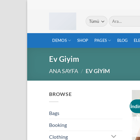
İçeriğe
atla
Ara:
DEMOS
SHOP
PAGES
BLOG
EL
Ev Giyim
ANA SAYFA
/
EV GIYIM
BROWSE
İndi
Bags
Booking
Clothing