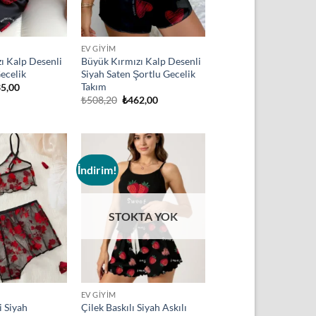
EV GIYIM
ı Kalp Desenli
Büyük Kırmızı Kalp Desenli
ecelik
Siyah Saten Şortlu Gecelik
Takım
inal
Şu
5,00
t:
andaki
Orijinal
Şu
₺
508,20
₺
462,00
8,50.
fiyat:
fiyat:
andaki
₺435,00.
₺508,20.
fiyat:
₺462,00.
İndirim!
Add to
Add to
wishlist
wishlist
STOKTA YOK
EV GIYIM
i Siyah
Çilek Baskılı Siyah Askılı