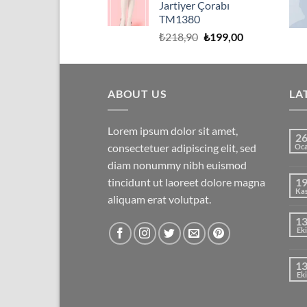
Jartiyer Çorabı
₺199,00.
TM1380
Orijinal
Şu
₺
218,90
₺
199,00
fiyat:
andaki
₺218,90.
fiyat:
₺199,00.
ABOUT US
LA
Lorem ipsum dolor sit amet,
2
consectetuer adipiscing elit, sed
Oc
diam nonummy nibh euismod
tincidunt ut laoreet dolore magna
1
Ka
aliquam erat volutpat.
1
Eki
1
Eki