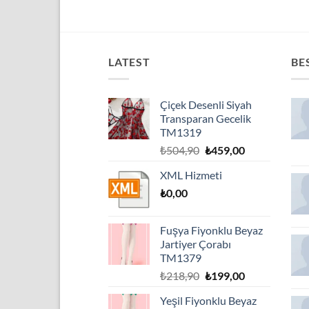
LATEST
BE
Çiçek Desenli Siyah
Transparan Gecelik
TM1319
Orijinal
Şu
₺
504,90
₺
459,00
fiyat:
andaki
XML Hizmeti
₺504,90.
fiyat:
₺
0,00
₺459,00.
Fuşya Fiyonklu Beyaz
Jartiyer Çorabı
TM1379
Orijinal
Şu
₺
218,90
₺
199,00
fiyat:
andaki
Yeşil Fiyonklu Beyaz
₺218,90.
fiyat: