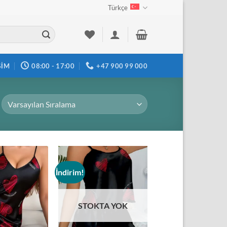
Türkçe
ŞIM
08:00 - 17:00
+47 900 99 000
İndirim!
Add to
Add to
wishlist
wishlist
STOKTA YOK