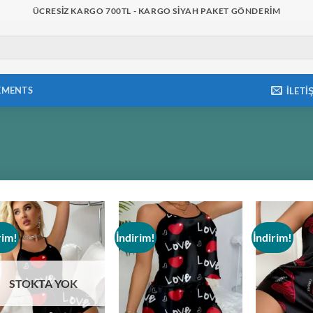
ÜCRESIZ KARGO 700TL - KARGO SIYAH PAKET GÖNDERIM
EMENTS
İLETI
rim!
İndirim!
İndirim!
Add to
Add to
wishlist
wishlist
STOKTA YOK