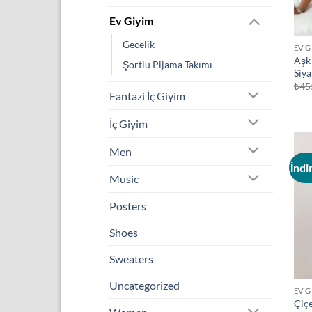
Ev Giyim
Gecelik
EV G
Aşk 
Şortlu Pijama Takımı
Siya
₺
45
Fantazi İç Giyim
İç Giyim
Men
İndi
Music
Posters
Shoes
Sweaters
Uncategorized
EV G
Çiçe