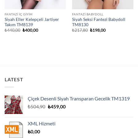
FANTAZI İÇ GIYIM
FANTAZI BABYDOLL
Siyah Eller Kelepçeli Jartiyer
Siyah Seksi Fantezi Babydoll
Takım TM8139
TM8130
Orijinal
Şu
Orijinal
Şu
₺
440,00
₺
400,00
₺
217,80
₺
198,00
fiyat:
andaki
fiyat:
andaki
₺440,00.
fiyat:
₺217,80.
fiyat:
₺400,00.
₺198,00.
LATEST
Çiçek Desenli Siyah Transparan Gecelik TM1319
Orijinal
Şu
₺
504,90
₺
459,00
fiyat:
andaki
₺504,90.
fiyat:
XML Hizmeti
₺459,00.
₺
0,00