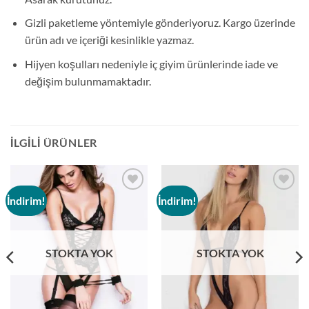
Gizli paketleme yöntemiyle gönderiyoruz. Kargo üzerinde
ürün adı ve içeriği kesinlikle yazmaz.
Hijyen koşulları nedeniyle iç giyim ürünlerinde iade ve
değişim bulunmamaktadır.
İLGILI ÜRÜNLER
İndirim!
İndirim!
Add to
Add to
wishlist
wishlist
STOKTA YOK
STOKTA YOK