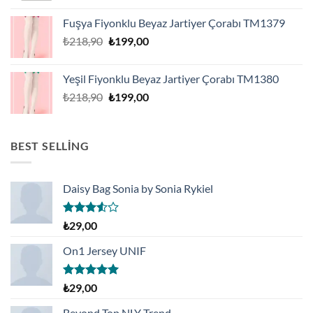
Fuşya Fiyonklu Beyaz Jartiyer Çorabı TM1379
Orijinal
Şu
₺
218,90
₺
199,00
fiyat:
andaki
₺218,90.
fiyat:
Yeşil Fiyonklu Beyaz Jartiyer Çorabı TM1380
₺199,00.
Orijinal
Şu
₺
218,90
₺
199,00
fiyat:
andaki
₺218,90.
fiyat:
₺199,00.
BEST SELLING
Daisy Bag Sonia by Sonia Rykiel
5
₺
29,00
üzerinden
3.50
oy
On1 Jersey UNIF
aldı
5 üzerinden
₺
29,00
5.00
oy
aldı
Beyond Top NLY Trend