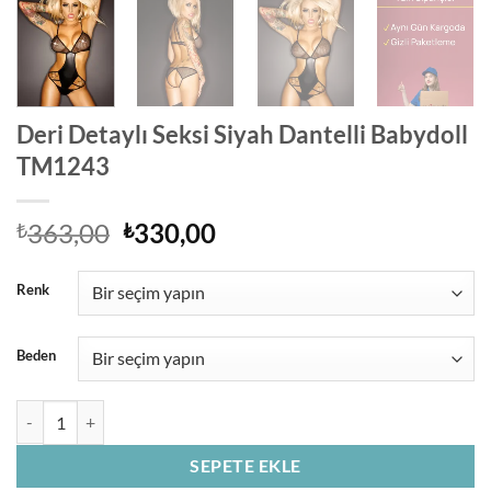
Deri Detaylı Seksi Siyah Dantelli Babydoll
TM1243
Orijinal
Şu
363,00
330,00
₺
₺
fiyat:
andaki
₺363,00.
fiyat:
Renk
₺330,00.
Beden
Deri Detaylı Seksi Siyah Dantelli Babydoll TM1243 adet
SEPETE EKLE