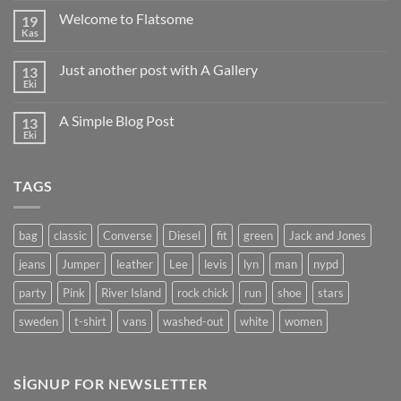
için
Welcome to Flatsome
19
Kas
Yorum
yok
Welcome
Just another post with A Gallery
13
to
Flatsome
Eki
Yorum
yok
Just
A Simple Blog Post
13
another
post
Eki
Yorum
with
yok
A
A
Gallery
Simple
TAGS
Blog
Post
bag
classic
Converse
Diesel
fit
green
Jack and Jones
jeans
Jumper
leather
Lee
levis
lyn
man
nypd
party
Pink
River Island
rock chick
run
shoe
stars
sweden
t-shirt
vans
washed-out
white
women
SIGNUP FOR NEWSLETTER