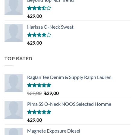
5
₺
29,00
üzerinden
3.50
oy
Harissa O-Neck Sweat
aldı
5
₺
29,00
üzerinden
4.00
oy
aldı
TOP RATED
Raglan Tee Denim & Supply Ralph Lauren
5 üzerinden
Orijinal
Şu
₺
29,00
₺
29,00
5.00
oy
fiyat:
andaki
aldı
Pima SS O-Neck NOOS Selected Homme
₺29,00.
fiyat:
₺29,00.
5 üzerinden
₺
29,00
5.00
oy
aldı
Magnete Exposure Diesel