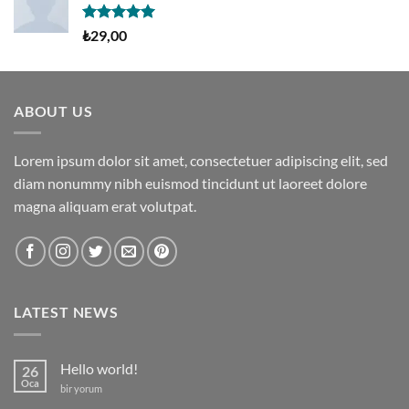
5 üzerinden
₺
29,00
5.00
oy
aldı
ABOUT US
Lorem ipsum dolor sit amet, consectetuer adipiscing elit, sed
diam nonummy nibh euismod tincidunt ut laoreet dolore
magna aliquam erat volutpat.
LATEST NEWS
Hello world!
26
Oca
Hello
bir yorum
world!