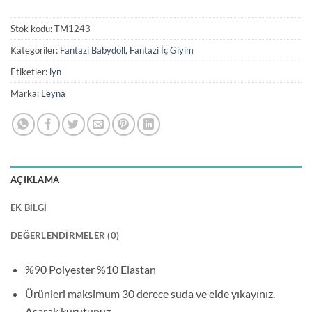
Stok kodu:
TM1243
Kategoriler:
Fantazi Babydoll
,
Fantazi İç Giyim
Etiketler:
lyn
Marka:
Leyna
AÇIKLAMA
EK BILGI
DEĞERLENDIRMELER (0)
%90 Polyester %10 Elastan
Ürünleri maksimum 30 derece suda ve elde yıkayınız.
Asarak kurutunuz.