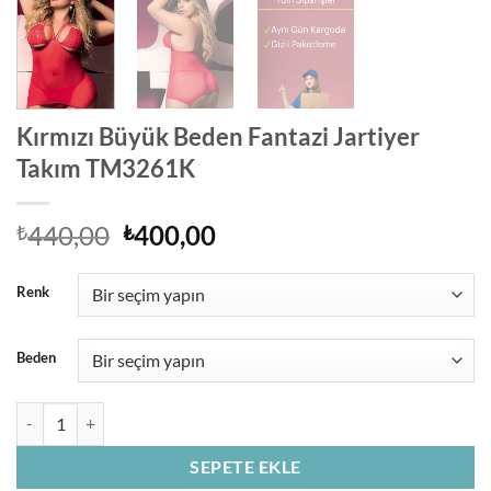
Kırmızı Büyük Beden Fantazi Jartiyer
Takım TM3261K
Orijinal
Şu
440,00
400,00
₺
₺
fiyat:
andaki
₺440,00.
fiyat:
Renk
₺400,00.
Beden
Kırmızı Büyük Beden Fantazi Jartiyer Takım TM3261K adet
SEPETE EKLE