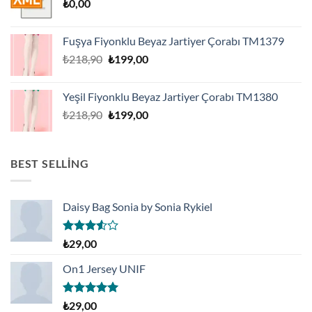
₺
0,00
Fuşya Fiyonklu Beyaz Jartiyer Çorabı TM1379
Orijinal
Şu
₺
218,90
₺
199,00
fiyat:
andaki
₺218,90.
fiyat:
Yeşil Fiyonklu Beyaz Jartiyer Çorabı TM1380
₺199,00.
Orijinal
Şu
₺
218,90
₺
199,00
fiyat:
andaki
₺218,90.
fiyat:
₺199,00.
BEST SELLING
Daisy Bag Sonia by Sonia Rykiel
5
₺
29,00
üzerinden
3.50
oy
On1 Jersey UNIF
aldı
5 üzerinden
₺
29,00