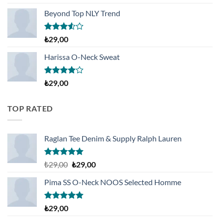
5.00
oy
aldı
Beyond Top NLY Trend
5
₺
29,00
üzerinden
3.50
oy
Harissa O-Neck Sweat
aldı
5
₺
29,00
üzerinden
4.00
oy
aldı
TOP RATED
Raglan Tee Denim & Supply Ralph Lauren
5 üzerinden
Orijinal
Şu
₺
29,00
₺
29,00
5.00
oy
fiyat:
andaki
aldı
Pima SS O-Neck NOOS Selected Homme
₺29,00.
fiyat:
₺29,00.
5 üzerinden
₺
29,00
5.00
oy