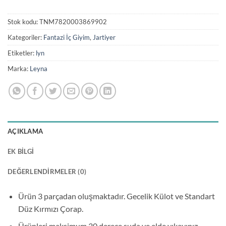
Stok kodu:
TNM7820003869902
Kategoriler:
Fantazi İç Giyim
,
Jartiyer
Etiketler:
lyn
Marka:
Leyna
AÇIKLAMA
EK BILGI
DEĞERLENDIRMELER (0)
Ürün 3 parçadan oluşmaktadır. Gecelik Külot ve Standart
Düz Kırmızı Çorap.
Ürünleri maksimum 30 derece suda ve elde yıkayınız.