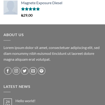
aldı
Magnete Exposure Diesel
5 üzerinden
₺
29,00
5.00
oy
aldı
ABOUT US
Lorem ipsum dolor sit amet, consectetuer adipiscing elit, sed
diam nonummy nibh euismod tincidunt ut laoreet dolore
magna aliquam erat volutpat.
LATEST NEWS
Hello world!
26
Oca