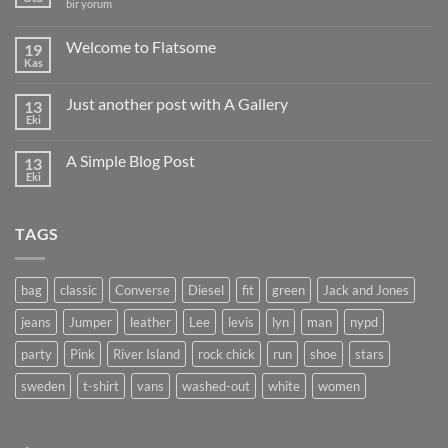
Hello
bir yorum
world!
için
Welcome to Flatsome
19
Kas
Yorum
yok
Welcome
Just another post with A Gallery
13
to
Flatsome
Eki
Yorum
yok
Just
A Simple Blog Post
13
another
post
Eki
Yorum
with
yok
A
A
Gallery
Simple
TAGS
Blog
Post
bag
classic
Converse
Diesel
fit
green
Jack and Jones
jeans
Jumper
leather
Lee
levis
lyn
man
nypd
party
Pink
River Island
rock chick
run
shoe
stars
sweden
t-shirt
vans
washed-out
white
women