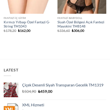
FANTAZI İÇ GIYIM
FANTAZI BABYDOLL
Kırmızı Yılbaşı Özel Fantazi G-
Siyah Özel Bölgesi Açık Fantezi
String TM1043
Mayokini TM8148
Orijinal
Şu
Orijinal
Şu
₺
178,20
₺
162,00
₺
336,60
₺
306,00
fiyat:
andaki
fiyat:
andaki
₺178,20.
fiyat:
₺336,60.
fiyat:
₺162,00.
₺306,00.
LATEST
Çiçek Desenli Siyah Transparan Gecelik TM1319
Orijinal
Şu
₺
504,90
₺
459,00
fiyat:
andaki
₺504,90.
fiyat:
XML Hizmeti
₺459,00.