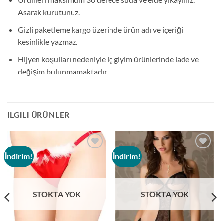
Asarak kurutunuz.
Gizli paketleme kargo üzerinde ürün adı ve içeriği
kesinlikle yazmaz.
Hijyen koşulları nedeniyle iç giyim ürünlerinde iade ve
değişim bulunmamaktadır.
İLGILI ÜRÜNLER
İndirim!
İndirim!
Add to
Add to
wishlist
wishlist
STOKTA YOK
STOKTA YOK