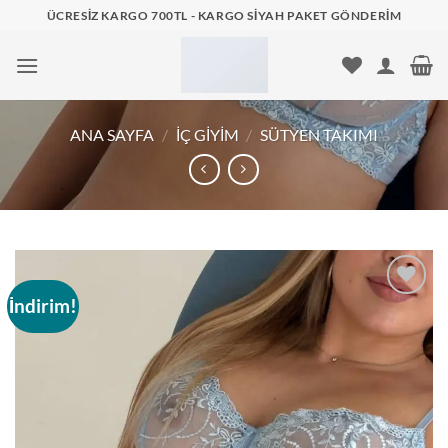
İçeriğe
ÜCRESIZ KARGO 700TL - KARGO SIYAH PAKET GÖNDERIM
atla
ANA SAYFA
/
İÇ GIYIM
/
SÜTYEN TAKIMI
İndirim!
Add to
wishlist