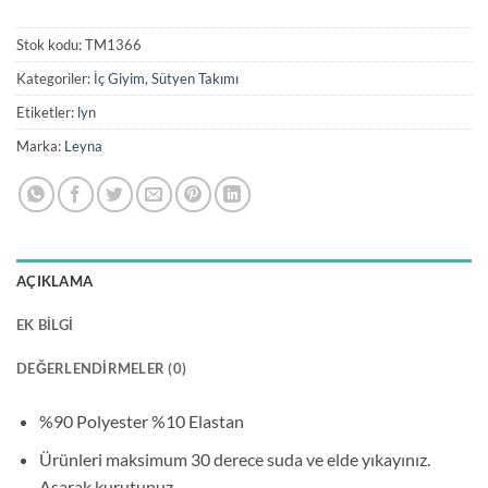
Stok kodu:
TM1366
Kategoriler:
İç Giyim
,
Sütyen Takımı
Etiketler:
lyn
Marka:
Leyna
AÇIKLAMA
EK BILGI
DEĞERLENDIRMELER (0)
%90 Polyester %10 Elastan
Ürünleri maksimum 30 derece suda ve elde yıkayınız.
Asarak kurutunuz.