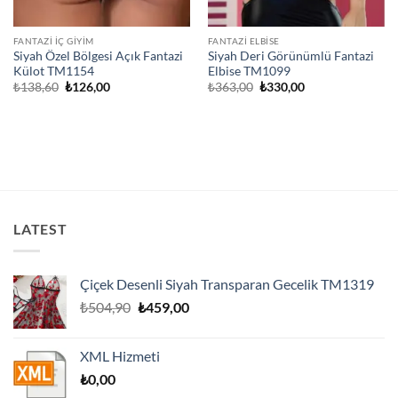
FANTAZI İÇ GIYIM
FANTAZI ELBISE
Siyah Özel Bölgesi Açık Fantazi
Siyah Deri Görünümlü Fantazi
Külot TM1154
Elbise TM1099
Orijinal
Şu
Orijinal
Şu
₺
138,60
₺
126,00
₺
363,00
₺
330,00
fiyat:
andaki
fiyat:
andaki
₺138,60.
fiyat:
₺363,00.
fiyat:
₺126,00.
₺330,00.
LATEST
Çiçek Desenli Siyah Transparan Gecelik TM1319
Orijinal
Şu
₺
504,90
₺
459,00
fiyat:
andaki
₺504,90.
fiyat:
XML Hizmeti
₺459,00.
₺
0,00