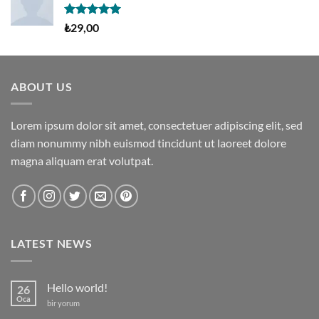
5 üzerinden
₺
29,00
5.00
oy
aldı
ABOUT US
Lorem ipsum dolor sit amet, consectetuer adipiscing elit, sed
diam nonummy nibh euismod tincidunt ut laoreet dolore
magna aliquam erat volutpat.
LATEST NEWS
Hello world!
26
Oca
Hello
bir yorum
world!