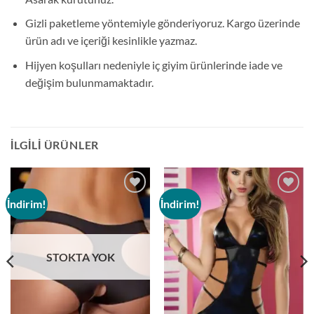
Gizli paketleme yöntemiyle gönderiyoruz. Kargo üzerinde
ürün adı ve içeriği kesinlikle yazmaz.
Hijyen koşulları nedeniyle iç giyim ürünlerinde iade ve
değişim bulunmamaktadır.
İLGILI ÜRÜNLER
İndirim!
İndirim!
Add to
Add to
wishlist
wishlist
STOKTA YOK