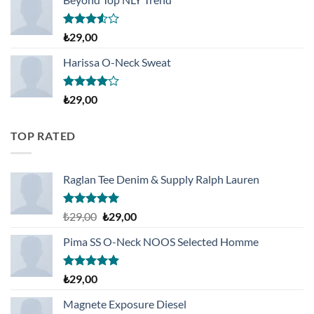
5
₺
29,00
üzerinden
3.50
oy
Harissa O-Neck Sweat
aldı
5
₺
29,00
üzerinden
4.00
oy
aldı
TOP RATED
Raglan Tee Denim & Supply Ralph Lauren
5 üzerinden
Orijinal
Şu
₺
29,00
₺
29,00
5.00
oy
fiyat:
andaki
aldı
Pima SS O-Neck NOOS Selected Homme
₺29,00.
fiyat:
₺29,00.
5 üzerinden
₺
29,00
5.00
oy
aldı
Magnete Exposure Diesel