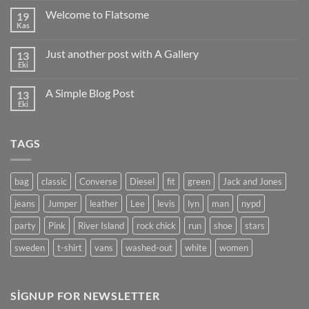
için
Welcome to Flatsome
19
Kas
Yorum
yok
Welcome
Just another post with A Gallery
13
to
Flatsome
Eki
Yorum
yok
Just
A Simple Blog Post
13
another
post
Eki
Yorum
with
yok
A
A
Gallery
Simple
TAGS
Blog
Post
bag
classic
Converse
Diesel
fit
green
Jack and Jones
jeans
Jumper
leather
Lee
levis
lyn
man
nypd
party
Pink
River Island
rock chick
run
shoe
stars
sweden
t-shirt
vans
washed-out
white
women
SIGNUP FOR NEWSLETTER