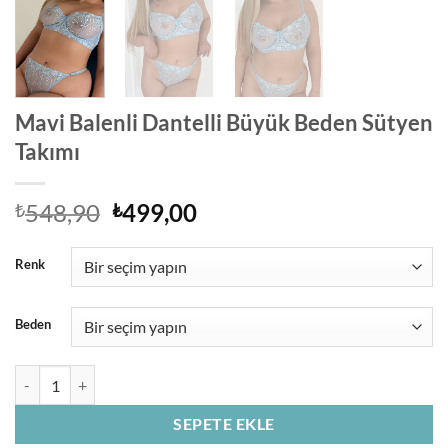
Mavi Balenli Dantelli Büyük Beden Sütyen
Takımı
Orijinal
Şu
548,90
499,00
₺
₺
fiyat:
andaki
₺548,90.
fiyat:
Renk
₺499,00.
Beden
Mavi Balenli Dantelli Büyük Beden Sütyen Takımı adet
SEPETE EKLE