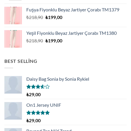
Fuşya Fiyonklu Beyaz Jartiyer Çorabı TM1379
Orijinal
Şu
₺
218,90
₺
199,00
fiyat:
andaki
₺218,90.
fiyat:
Yeşil Fiyonklu Beyaz Jartiyer Çorabı TM1380
₺199,00.
Orijinal
Şu
₺
218,90
₺
199,00
fiyat:
andaki
₺218,90.
fiyat:
₺199,00.
BEST SELLING
Daisy Bag Sonia by Sonia Rykiel
5
₺
29,00
üzerinden
3.50
oy
On1 Jersey UNIF
aldı
5 üzerinden
₺
29,00
5.00
oy
aldı
Beyond Top NLY Trend