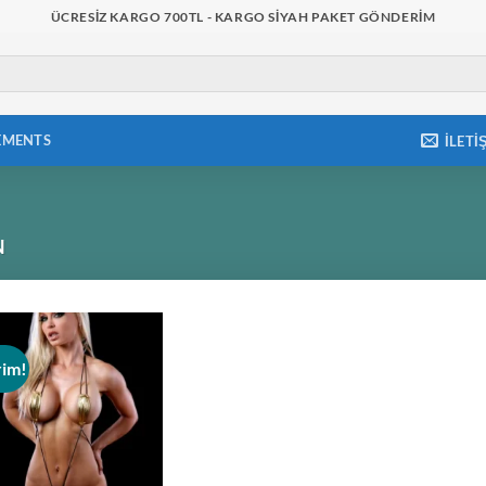
ÜCRESIZ KARGO 700TL - KARGO SIYAH PAKET GÖNDERIM
EMENTS
İLETI
N
rim!
Add to
wishlist