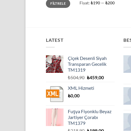
En
En
Fiyat:
₺190
—
₺200
FILTRELE
düşük
yüksek
fiyat
fiyat
LATEST
BE
Çiçek Desenli Siyah
Transparan Gecelik
TM1319
Orijinal
Şu
₺
504,90
₺
459,00
fiyat:
andaki
XML Hizmeti
₺504,90.
fiyat:
₺
0,00
₺459,00.
Fuşya Fiyonklu Beyaz
Jartiyer Çorabı
TM1379
Orijinal
Şu
₺
218,90
₺
199,00