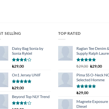
ST SELLING
TOP RATED
Daisy Bag Sonia by
Raglan Tee Denim 
Sonia Rykiel
Supply Ralph Laure
5
5 üzerinden
Orijinal
Şu
₺
29,00
₺
29,00
₺
29,00
üzerinden
5.00
oy
fiyat:
and
3.50
oy
aldı
On1 Jersey UNIF
Pima SS O-Neck 
₺29,00.
fiyat
aldı
Selected Homme
₺29,
5 üzerinden
₺
29,00
5.00
oy
5 üzerinden
₺
29,00
aldı
5.00
oy
Beyond Top NLY Trend
aldı
Magnete Exposure
Diesel
5