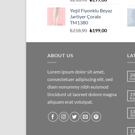
fiyat:
andaki
Yeşil Fiyonklu Beyaz
₺218,90.
fiyat:
Jartiyer Çorabı
₺199,00.
TM1380
Orijinal
Şu
₺
218,90
₺
199,00
fiyat:
andaki
₺218,90.
fiyat:
₺199,00.
ABOUT US
LA
Lorem ipsum dolor sit amet,
2
consectetuer adipiscing elit, sed
Oc
diam nonummy nibh euismod
tincidunt ut laoreet dolore magna
1
Ka
aliquam erat volutpat.
1
Eki
1
Eki