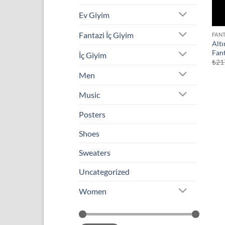
Ev Giyim
Fantazi İç Giyim
FANT
Altı
Fan
İç Giyim
₺
21
Men
Music
Posters
Shoes
Sweaters
Uncategorized
Women