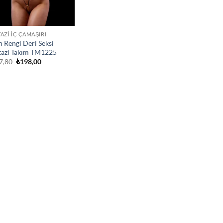
AZI İÇ ÇAMAŞIRI
n Rengi Deri Seksi
tazi Takım TM1225
Orijinal
Şu
7,80
₺
198,00
fiyat:
andaki
₺217,80.
fiyat:
₺198,00.