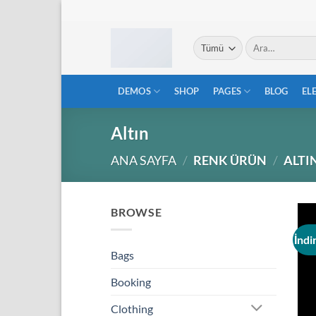
İçeriğe
atla
Ara:
DEMOS
SHOP
PAGES
BLOG
EL
Altın
ANA SAYFA
/
RENK ÜRÜN
/
ALTI
BROWSE
İndi
Bags
Booking
Clothing