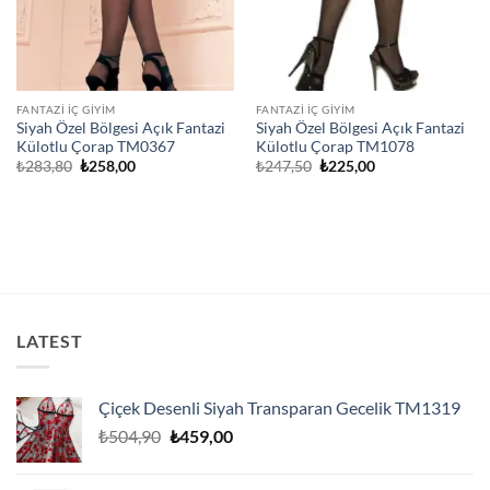
FANTAZI İÇ GIYIM
FANTAZI İÇ GIYIM
Siyah Özel Bölgesi Açık Fantazi
Siyah Özel Bölgesi Açık Fantazi
Külotlu Çorap TM0367
Külotlu Çorap TM1078
Orijinal
Şu
Orijinal
Şu
₺
283,80
₺
258,00
₺
247,50
₺
225,00
fiyat:
andaki
fiyat:
andaki
₺283,80.
fiyat:
₺247,50.
fiyat:
₺258,00.
₺225,00.
LATEST
Çiçek Desenli Siyah Transparan Gecelik TM1319
Orijinal
Şu
₺
504,90
₺
459,00
fiyat:
andaki
₺504,90.
fiyat: