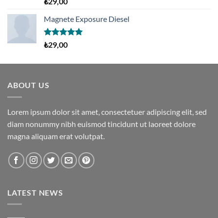
5 üzerinden
₺
29,00
5.00
oy
aldı
Magnete Exposure Diesel
5 üzerinden
₺
29,00
5.00
oy
aldı
ABOUT US
Lorem ipsum dolor sit amet, consectetuer adipiscing elit, sed
diam nonummy nibh euismod tincidunt ut laoreet dolore
magna aliquam erat volutpat.
LATEST NEWS