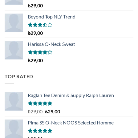
5 üzerinden
₺
29,00
5.00
oy
aldı
Beyond Top NLY Trend
5
₺
29,00
üzerinden
3.50
oy
Harissa O-Neck Sweat
aldı
5
₺
29,00
üzerinden
4.00
oy
aldı
TOP RATED
Raglan Tee Denim & Supply Ralph Lauren
5 üzerinden
Orijinal
Şu
₺
29,00
₺
29,00
5.00
oy
fiyat:
andaki
aldı
Pima SS O-Neck NOOS Selected Homme
₺29,00.
fiyat:
₺29,00.