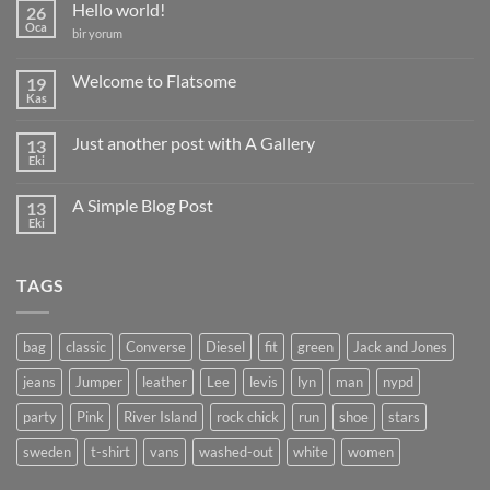
Hello world!
26
Oca
Hello
bir yorum
world!
için
Welcome to Flatsome
19
Kas
Yorum
yok
Welcome
Just another post with A Gallery
13
to
Flatsome
Eki
Yorum
yok
Just
A Simple Blog Post
13
another
post
Eki
Yorum
with
yok
A
A
Gallery
Simple
TAGS
Blog
Post
bag
classic
Converse
Diesel
fit
green
Jack and Jones
jeans
Jumper
leather
Lee
levis
lyn
man
nypd
party
Pink
River Island
rock chick
run
shoe
stars
sweden
t-shirt
vans
washed-out
white
women