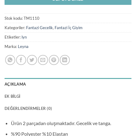
Stok kodu:
TM1110
Kategoriler:
Fantazi Gecelik
,
Fantazi İç Giyim
Etiketler:
lyn
Marka:
Leyna
AÇIKLAMA
EK BILGI
DEĞERLENDIRMELER (0)
Ürün 2 parçadan oluşmaktadır. Gecelik ve tanga.
%90 Polyester %10 Elastan