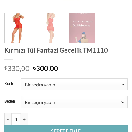
Kırmızı Tül Fantazi Gecelik TM1110
Orijinal
Şu
330,00
300,00
₺
₺
fiyat:
andaki
₺330,00.
fiyat:
Renk
₺300,00.
Beden
Kırmızı Tül Fantazi Gecelik TM1110 adet
SEPETE EKLE