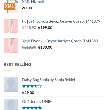
XML Hizmeti
₺459,00.
₺
0,00
Fuşya Fiyonklu Beyaz Jartiyer Çorabı TM1379
Orijinal
Şu
₺
218,90
₺
199,00
fiyat:
andaki
₺218,90.
fiyat:
Yeşil Fiyonklu Beyaz Jartiyer Çorabı TM1380
₺199,00.
Orijinal
Şu
₺
218,90
₺
199,00
fiyat:
andaki
₺218,90.
fiyat:
₺199,00.
BEST SELLING
Daisy Bag Sonia by Sonia Rykiel
5
₺
29,00
üzerinden
3.50
oy
On1 Jersey UNIF
aldı