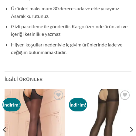
Ürünleri maksimum 30 derece suda ve elde yıkayınız.
Asarak kurutunuz.
Gizli paketleme ile gönderilir. Kargo üzerinde ürün adı ve
içeriği kesinlikle yazmaz
Hijyen koşulları nedeniyle iç giyim ürünlerinde iade ve
değişim bulunmamaktadır.
İLGILI ÜRÜNLER
İndirim!
İndirim!
Add to
Add to
wishlist
wishlist