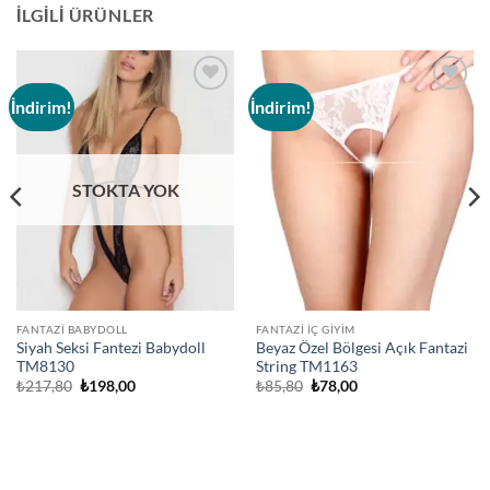
İLGILI ÜRÜNLER
İndirim!
İndirim!
Add to
Add to
wishlist
wishlist
STOKTA YOK
FANTAZI BABYDOLL
FANTAZI İÇ GIYIM
Siyah Seksi Fantezi Babydoll
Beyaz Özel Bölgesi Açık Fantazi
TM8130
String TM1163
Orijinal
Şu
Orijinal
Şu
₺
217,80
₺
198,00
₺
85,80
₺
78,00
fiyat:
andaki
fiyat:
andaki
₺217,80.
fiyat:
₺85,80.
fiyat:
₺198,00.
₺78,00.