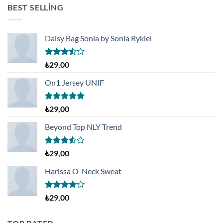
₺199,00.
BEST SELLING
Daisy Bag Sonia by Sonia Rykiel
5
₺
29,00
üzerinden
3.50
oy
On1 Jersey UNIF
aldı
5 üzerinden
₺
29,00
5.00
oy
aldı
Beyond Top NLY Trend
5
₺
29,00
üzerinden
3.50
oy
Harissa O-Neck Sweat
aldı
5
₺
29,00
üzerinden
4.00
oy
aldı