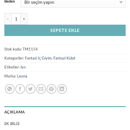
Beden
Siyah Özel Bölgesi Açık Fantazi Külot TM1154 adet
SEPETE EKLE
Stok kodu:
TM1154
Kategoriler:
Fantazi İç Giyim
,
Fantazi Külot
Etiketler:
lyn
Marka:
Leyna
AÇIKLAMA
EK BILGI