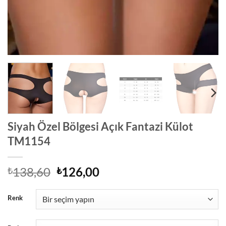
Siyah Özel Bölgesi Açık Fantazi Külot
TM1154
Orijinal
Şu
138,60
126,00
₺
₺
fiyat:
andaki
₺138,60.
fiyat:
Renk
₺126,00.