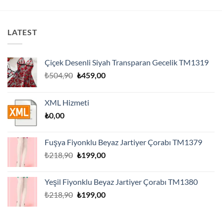
LATEST
Çiçek Desenli Siyah Transparan Gecelik TM1319
Orijinal
Şu
₺
504,90
₺
459,00
fiyat:
andaki
₺504,90.
fiyat:
XML Hizmeti
₺459,00.
₺
0,00
Fuşya Fiyonklu Beyaz Jartiyer Çorabı TM1379
Orijinal
Şu
₺
218,90
₺
199,00
fiyat:
andaki
₺218,90.
fiyat:
Yeşil Fiyonklu Beyaz Jartiyer Çorabı TM1380
₺199,00.
Orijinal
Şu
₺
218,90
₺
199,00
fiyat:
andaki
₺218,90.
fiyat: