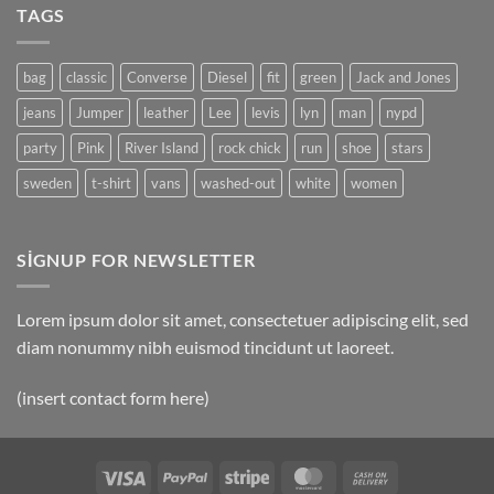
TAGS
Blog
Post
bag
classic
Converse
Diesel
fit
green
Jack and Jones
jeans
Jumper
leather
Lee
levis
lyn
man
nypd
party
Pink
River Island
rock chick
run
shoe
stars
sweden
t-shirt
vans
washed-out
white
women
SIGNUP FOR NEWSLETTER
Lorem ipsum dolor sit amet, consectetuer adipiscing elit, sed
diam nonummy nibh euismod tincidunt ut laoreet.
(insert contact form here)
Visa
PayPal
Stripe
MasterCard
Cash