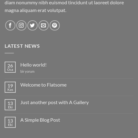
diam nonummy nibh euismod tincidunt ut laoreet dolore
magna aliquam erat volutpat.
LATEST NEWS
Hello world!
26
Oca
Hello
bir yorum
world!
için
Welcome to Flatsome
19
Kas
Yorum
yok
Welcome
Just another post with A Gallery
13
to
Flatsome
Eki
Yorum
yok
Just
A Simple Blog Post
13
another
post
Eki
Yorum
with
yok
A
A
Gallery
Simple