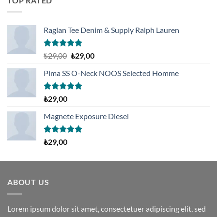
TOP RATED
Raglan Tee Denim & Supply Ralph Lauren
5 üzerinden
Orijinal
Şu
₺
29,00
₺
29,00
5.00
oy
fiyat:
andaki
aldı
Pima SS O-Neck NOOS Selected Homme
₺29,00.
fiyat:
₺29,00.
5 üzerinden
₺
29,00
5.00
oy
aldı
Magnete Exposure Diesel
5 üzerinden
₺
29,00
5.00
oy
aldı
ABOUT US
Lorem ipsum dolor sit amet, consectetuer adipiscing elit, sed