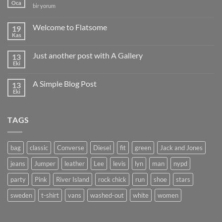
Oca
Hello
bir yorum
world!
için
Welcome to Flatsome
19
Kas
Yorum
yok
Welcome
Just another post with A Gallery
13
to
Flatsome
Eki
Yorum
yok
Just
A Simple Blog Post
13
another
post
Eki
Yorum
with
yok
A
A
Gallery
Simple
TAGS
Blog
Post
bag
classic
Converse
Diesel
fit
green
Jack and Jones
jeans
Jumper
leather
Lee
levis
lyn
man
nypd
party
Pink
River Island
rock chick
run
shoe
stars
sweden
t-shirt
vans
washed-out
white
women