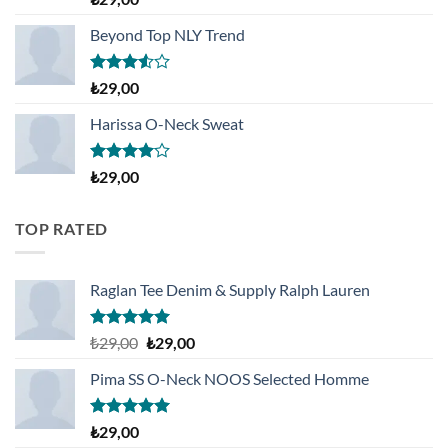
5.00
oy
aldı
Beyond Top NLY Trend
5
₺
29,00
üzerinden
3.50
oy
Harissa O-Neck Sweat
aldı
5
₺
29,00
üzerinden
4.00
oy
aldı
TOP RATED
Raglan Tee Denim & Supply Ralph Lauren
5 üzerinden
Orijinal
Şu
₺
29,00
₺
29,00
5.00
oy
fiyat:
andaki
aldı
Pima SS O-Neck NOOS Selected Homme
₺29,00.
fiyat:
₺29,00.
5 üzerinden
₺
29,00
5.00
oy