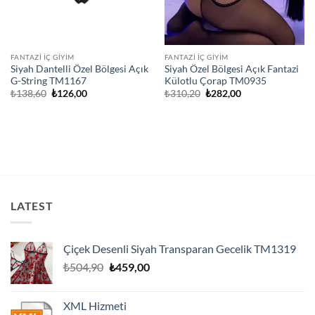
FANTAZI İÇ GIYIM
FANTAZI İÇ GIYIM
Siyah Dantelli Özel Bölgesi Açık
Siyah Özel Bölgesi Açık Fantazi
G-String TM1167
Külotlu Çorap TM0935
Orijinal
Şu
Orijinal
Şu
₺
138,60
₺
126,00
₺
310,20
₺
282,00
fiyat:
andaki
fiyat:
andaki
₺138,60.
fiyat:
₺310,20.
fiyat:
₺126,00.
₺282,00.
LATEST
Çiçek Desenli Siyah Transparan Gecelik TM1319
Orijinal
Şu
₺
504,90
₺
459,00
fiyat:
andaki
₺504,90.
fiyat:
XML Hizmeti
₺459,00.