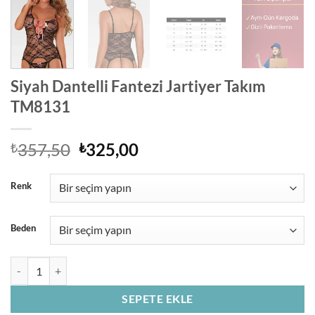
Siyah Dantelli Fantezi Jartiyer Takım
TM8131
Orijinal
Şu
357,50
325,00
₺
₺
fiyat:
andaki
₺357,50.
fiyat:
Renk
₺325,00.
Beden
Siyah Dantelli Fantezi Jartiyer Takım TM8131 adet
SEPETE EKLE