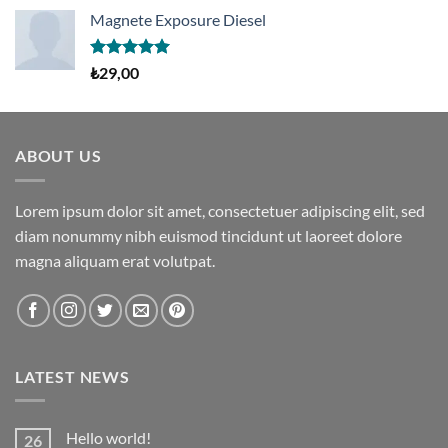
aldı
Magnete Exposure Diesel
5 üzerinden
₺
29,00
5.00
oy
aldı
ABOUT US
Lorem ipsum dolor sit amet, consectetuer adipiscing elit, sed
diam nonummy nibh euismod tincidunt ut laoreet dolore
magna aliquam erat volutpat.
LATEST NEWS
Hello world!
26