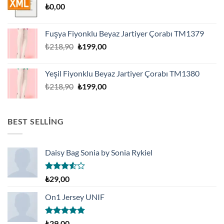
₺
0,00
Fuşya Fiyonklu Beyaz Jartiyer Çorabı TM1379
Orijinal
Şu
₺
218,90
₺
199,00
fiyat:
andaki
₺218,90.
fiyat:
Yeşil Fiyonklu Beyaz Jartiyer Çorabı TM1380
₺199,00.
Orijinal
Şu
₺
218,90
₺
199,00
fiyat:
andaki
₺218,90.
fiyat:
₺199,00.
BEST SELLING
Daisy Bag Sonia by Sonia Rykiel
5
₺
29,00
üzerinden
3.50
oy
On1 Jersey UNIF
aldı
5 üzerinden
₺
29,00