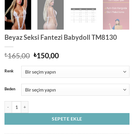
Beyaz Seksi Fantezi Babydoll TM8130
Orijinal
Şu
165,00
150,00
₺
₺
fiyat:
andaki
₺165,00.
fiyat:
Renk
₺150,00.
Beden
Beyaz Seksi Fantezi Babydoll TM8130 adet
SEPETE EKLE