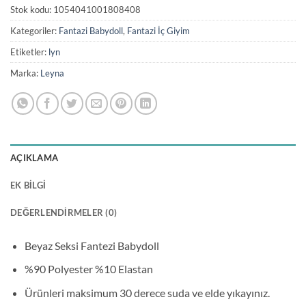
Stok kodu:
1054041001808408
Kategoriler:
Fantazi Babydoll
,
Fantazi İç Giyim
Etiketler:
lyn
Marka:
Leyna
AÇIKLAMA
EK BILGI
DEĞERLENDIRMELER (0)
Beyaz Seksi Fantezi Babydoll
%90 Polyester %10 Elastan
Ürünleri maksimum 30 derece suda ve elde yıkayınız.