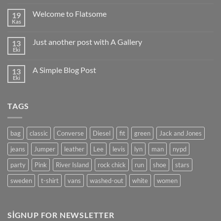
için
Welcome to Flatsome
19
Kas
Yorum
yok
Welcome
Just another post with A Gallery
13
to
Flatsome
Eki
Yorum
yok
Just
A Simple Blog Post
13
another
post
Eki
Yorum
with
yok
A
A
Gallery
Simple
TAGS
Blog
Post
bag
classic
Converse
Diesel
fit
green
Jack and Jones
jeans
Jumper
leather
Lee
levis
lyn
man
nypd
party
Pink
River Island
rock chick
run
shoe
stars
sweden
t-shirt
vans
washed-out
white
women
SIGNUP FOR NEWSLETTER