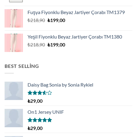
Fuşya Fiyonklu Beyaz Jartiyer Çorabı TM1379
Orijinal
Şu
₺
218,90
₺
199,00
fiyat:
andaki
₺218,90.
fiyat:
Yeşil Fiyonklu Beyaz Jartiyer Çorabı TM1380
₺199,00.
Orijinal
Şu
₺
218,90
₺
199,00
fiyat:
andaki
₺218,90.
fiyat:
₺199,00.
BEST SELLING
Daisy Bag Sonia by Sonia Rykiel
5
₺
29,00
üzerinden
3.50
oy
On1 Jersey UNIF
aldı
5 üzerinden
₺
29,00
5.00
oy