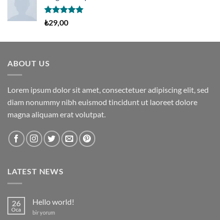
5 üzerinden
₺
29,00
5.00
oy
aldı
ABOUT US
Lorem ipsum dolor sit amet, consectetuer adipiscing elit, sed
diam nonummy nibh euismod tincidunt ut laoreet dolore
magna aliquam erat volutpat.
LATEST NEWS
Hello world!
26
Oca
Hello
bir yorum
world!