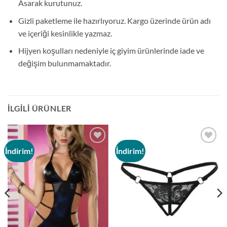
Asarak kurutunuz.
Gizli paketleme ile hazırlıyoruz. Kargo üzerinde ürün adı
ve içeriği kesinlikle yazmaz.
Hijyen koşulları nedeniyle iç giyim ürünlerinde iade ve
değişim bulunmamaktadır.
İLGILI ÜRÜNLER
İndirim!
İndirim!
Add to
Add to
wishlist
wishlist