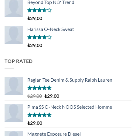
aldı
Beyond Top NLY Trend
5
₺
29,00
üzerinden
3.50
oy
Harissa O-Neck Sweat
aldı
5
₺
29,00
üzerinden
4.00
oy
aldı
TOP RATED
Raglan Tee Denim & Supply Ralph Lauren
5 üzerinden
Orijinal
Şu
₺
29,00
₺
29,00
5.00
oy
fiyat:
andaki
aldı
Pima SS O-Neck NOOS Selected Homme
₺29,00.
fiyat:
₺29,00.
5 üzerinden
₺
29,00
5.00
oy
aldı
Magnete Exposure Diesel