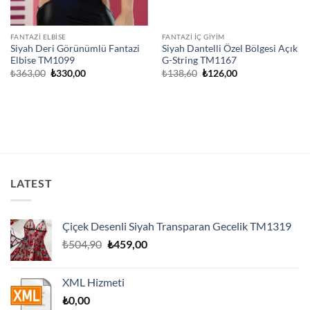
FANTAZI ELBISE
FANTAZI İÇ GIYIM
Siyah Deri Görünümlü Fantazi
Siyah Dantelli Özel Bölgesi Açık
Elbise TM1099
G-String TM1167
Orijinal
Şu
Orijinal
Şu
₺
363,00
₺
330,00
₺
138,60
₺
126,00
fiyat:
andaki
fiyat:
andaki
₺363,00.
fiyat:
₺138,60.
fiyat:
₺330,00.
₺126,00.
LATEST
Çiçek Desenli Siyah Transparan Gecelik TM1319
Orijinal
Şu
₺
504,90
₺
459,00
fiyat:
andaki
₺504,90.
fiyat:
XML Hizmeti
₺459,00.
₺
0,00