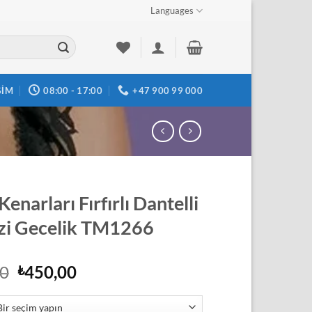
Languages
ŞIM
08:00 - 17:00
+47 900 99 000
Kenarları Fırfırlı Dantelli
zi Gecelik TM1266
Orijinal
Şu
00
450,00
₺
fiyat:
andaki
₺495,00.
fiyat: