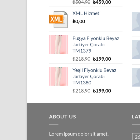
Orijinal
Şu
₺
504,90
₺
459,00
fiyat:
andaki
XML Hizmeti
₺504,90.
fiyat:
₺
0,00
₺459,00.
Fuşya Fiyonklu Beyaz
Jartiyer Çorabı
TM1379
Orijinal
Şu
₺
218,90
₺
199,00
fiyat:
andaki
Yeşil Fiyonklu Beyaz
₺218,90.
fiyat:
Jartiyer Çorabı
₺199,00.
TM1380
Orijinal
Şu
₺
218,90
₺
199,00
fiyat:
andaki
₺218,90.
fiyat:
₺199,00.
ABOUT US
LA
Lorem ipsum dolor sit amet,
2