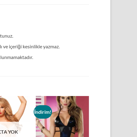
utunuz.
ve içeriği kesinlikle yazmaz.
bulunmamaktadır.
İndirim!
Add to
Add to
wishlist
wishlist
KTA YOK