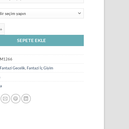
₺450,00.
ları Fırfırlı Dantelli Fantazi Gecelik TM1266 adet
SEPETE EKLE
M1266
Fantazi Gecelik
,
Fantazi İç Giyim
n
a