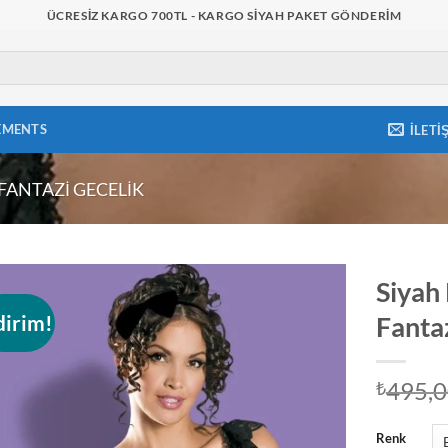
ÜCRESIZ KARGO 700TL - KARGO SIYAH PAKET GÖNDERIM
EMENTS
İLETI
FANTAZI GECELIK
Siyah 
dirim!
Fanta
Add to
wishlist
495,
₺
Renk