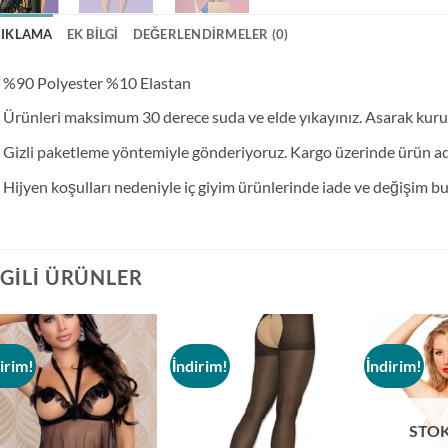
ÇIKLAMA
EK BILGI
DEĞERLENDIRMELER (0)
%90 Polyester %10 Elastan
Ürünleri maksimum 30 derece suda ve elde yıkayınız. Asarak kur
Gizli paketleme yöntemiyle gönderiyoruz. Kargo üzerinde ürün adı 
Hijyen koşulları nedeniyle iç giyim ürünlerinde iade ve değişim 
LGILI ÜRÜNLER
irim!
İndirim!
İndirim!
Add to
Add to
wishlist
wishlist
STO