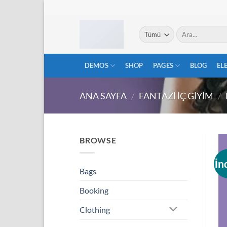
İçeriğe
atla
Ara:
DEMOS
SHOP
PAGES
BLOG
EL
ANA SAYFA
/
FANTAZI İÇ GIYIM
/
BROWSE
İn
Bags
Booking
Clothing