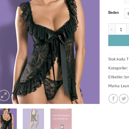
Beden
Siyah Kenar
Stok kodu:
T
Kategoriler:
Etiketler:
ly
Marka:
Leyn