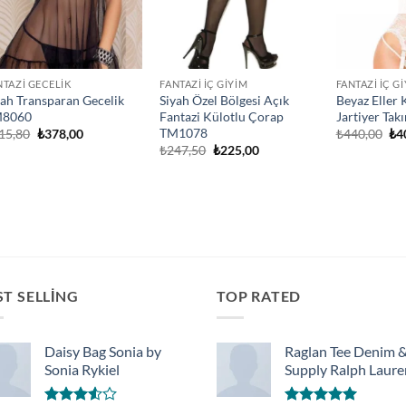
NTAZI GECELIK
FANTAZI İÇ GIYIM
FANTAZI İÇ G
yah Transparan Gecelik
Siyah Özel Bölgesi Açık
Beyaz Eller 
8060
Fantazi Külotlu Çorap
Jartiyer Ta
TM1078
Orijinal
Şu
Ori
15,80
₺
378,00
₺
440,00
₺
4
fiyat:
andaki
fiy
Orijinal
Şu
₺
247,50
₺
225,00
₺415,80.
fiyat:
₺4
fiyat:
andaki
₺378,00.
₺247,50.
fiyat:
₺225,00.
ST SELLING
TOP RATED
Daisy Bag Sonia by
Raglan Tee Denim 
Sonia Rykiel
Supply Ralph Laure