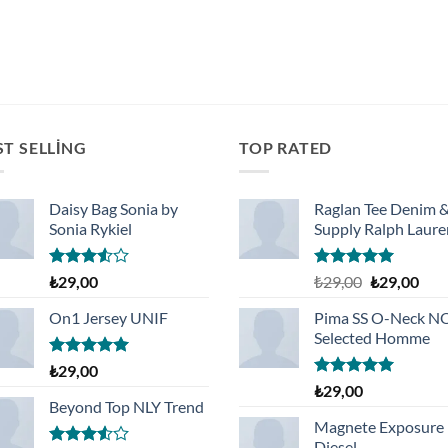
₺325,00.
₺283,80.
fiyat:
₺258,00.
ST SELLING
TOP RATED
Daisy Bag Sonia by
Raglan Tee Denim 
Sonia Rykiel
Supply Ralph Laure
5
5 üzerinden
Orijinal
Şu
₺
29,00
₺
29,00
₺
29,00
üzerinden
5.00
oy
fiyat:
and
3.50
oy
aldı
On1 Jersey UNIF
Pima SS O-Neck 
₺29,00.
fiyat
aldı
Selected Homme
₺29,
5 üzerinden
₺
29,00
5.00
oy
5 üzerinden
₺
29,00
aldı
5.00
oy
Beyond Top NLY Trend
aldı
Magnete Exposure
Diesel