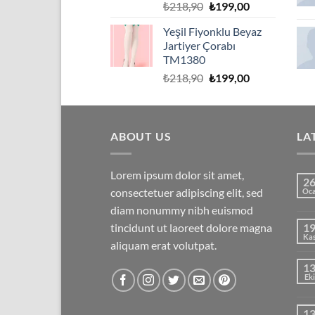
Orijinal
Şu
₺
218,90
₺
199,00
fiyat:
andaki
Yeşil Fiyonklu Beyaz
₺218,90.
fiyat:
Jartiyer Çorabı
₺199,00.
TM1380
Orijinal
Şu
₺
218,90
₺
199,00
fiyat:
andaki
₺218,90.
fiyat:
₺199,00.
ABOUT US
LA
Lorem ipsum dolor sit amet,
2
consectetuer adipiscing elit, sed
Oc
diam nonummy nibh euismod
tincidunt ut laoreet dolore magna
1
Ka
aliquam erat volutpat.
1
Eki
1