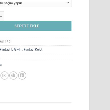
i Tanga TM1132 adet
SEPETE EKLE
M1132
Fantazi İç Giyim
,
Fantazi Külot
n
a