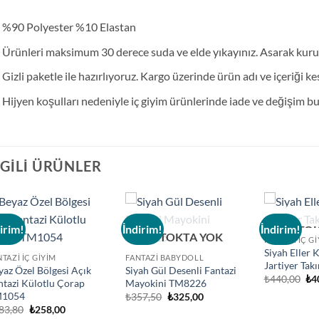
%90 Polyester %10 Elastan
Ürünleri maksimum 30 derece suda ve elde yıkayınız. Asarak kur
Gizli paketle ile hazırlıyoruz. Kargo üzerinde ürün adı ve içeriği ke
Hijyen koşulları nedeniyle iç giyim ürünlerinde iade ve değişim 
LGILI ÜRÜNLER
irim!
İndirim!
İndirim!
STO
Add to
Add to
STOKTA YOK
FANTAZI İÇ G
wishlist
wishlist
Siyah Eller 
NTAZI İÇ GIYIM
FANTAZI BABYDOLL
Jartiyer Ta
yaz Özel Bölgesi Açık
Siyah Gül Desenli Fantazi
Ori
₺
440,00
₺
4
ntazi Külotlu Çorap
Mayokini TM8226
fiy
1054
Orijinal
Şu
₺
357,50
₺
325,00
₺4
fiyat:
andaki
Orijinal
Şu
83,80
₺
258,00
₺357,50.
fiyat:
fiyat:
andaki