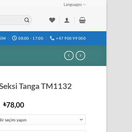
Languages
ŞIM
08:00 - 17:00
+47 900 99 000
 Seksi Tanga TM1132
Orijinal
Şu
78,00
₺
fiyat:
andaki
₺85,80.
fiyat:
₺78,00.