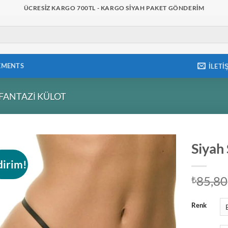
ÜCRESIZ KARGO 700TL - KARGO SIYAH PAKET GÖNDERIM
EMENTS
İLETI
FANTAZI KÜLOT
Siyah
dirim!
Add to
85,80
wishlist
₺
Renk