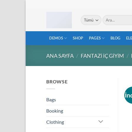
İçeriğe
atla
Ara:
DEMOS
SHOP
PAGES
BLOG
EL
ANA SAYFA
/
FANTAZI İÇ GIYIM
/
BROWSE
İn
Bags
Booking
Clothing