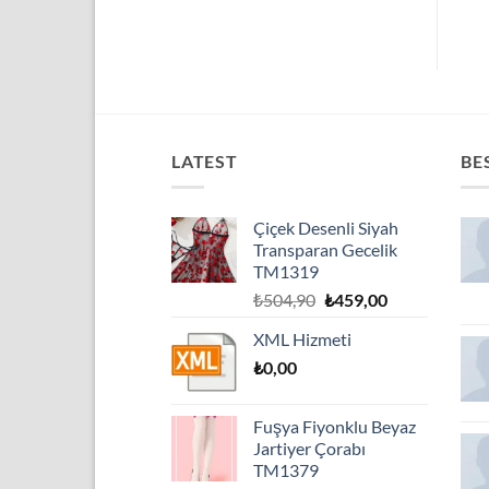
0.
₺283,80.
fiyat:
₺220,00.
fiyat:
₺258,00.
₺200,00.
LATEST
BE
Çiçek Desenli Siyah
Transparan Gecelik
TM1319
Orijinal
Şu
₺
504,90
₺
459,00
fiyat:
andaki
XML Hizmeti
₺504,90.
fiyat:
₺
0,00
₺459,00.
Fuşya Fiyonklu Beyaz
Jartiyer Çorabı
TM1379