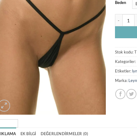
Beden
Siyah Seks
Stok kodu:
T
Kategoriler:
Etiketler:
ly
Marka:
Leyn
ÇIKLAMA
EK BILGI
DEĞERLENDIRMELER (0)