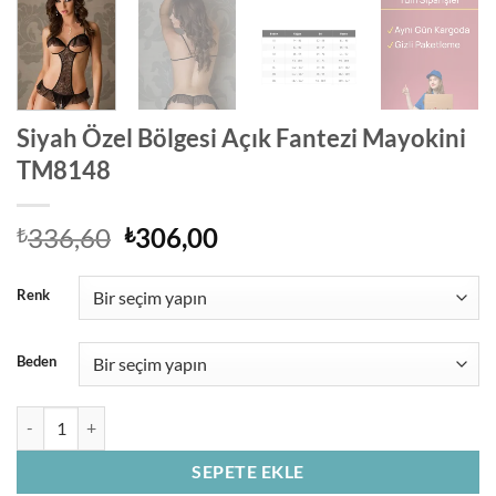
Siyah Özel Bölgesi Açık Fantezi Mayokini
TM8148
Orijinal
Şu
336,60
306,00
₺
₺
fiyat:
andaki
₺336,60.
fiyat:
Renk
₺306,00.
Beden
Siyah Özel Bölgesi Açık Fantezi Mayokini TM8148 adet
SEPETE EKLE