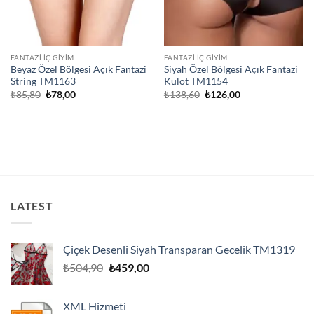
FANTAZI İÇ GIYIM
FANTAZI İÇ GIYIM
Beyaz Özel Bölgesi Açık Fantazi
Siyah Özel Bölgesi Açık Fantazi
String TM1163
Külot TM1154
Orijinal
Şu
Orijinal
Şu
₺
85,80
₺
78,00
₺
138,60
₺
126,00
fiyat:
andaki
fiyat:
andaki
₺85,80.
fiyat:
₺138,60.
fiyat:
₺78,00.
₺126,00.
LATEST
Çiçek Desenli Siyah Transparan Gecelik TM1319
Orijinal
Şu
₺
504,90
₺
459,00
fiyat:
andaki
₺504,90.
fiyat:
XML Hizmeti
₺459,00.