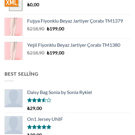
₺
0,00
Fuşya Fiyonklu Beyaz Jartiyer Çorabı TM1379
Orijinal
Şu
₺
218,90
₺
199,00
fiyat:
andaki
₺218,90.
fiyat:
Yeşil Fiyonklu Beyaz Jartiyer Çorabı TM1380
₺199,00.
Orijinal
Şu
₺
218,90
₺
199,00
fiyat:
andaki
₺218,90.
fiyat:
₺199,00.
BEST SELLING
Daisy Bag Sonia by Sonia Rykiel
5
₺
29,00
üzerinden
3.50
oy
On1 Jersey UNIF
aldı
5 üzerinden
₺
29,00