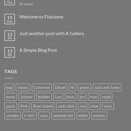
Oca
Hello
bir yorum
world!
için
Welcome to Flatsome
19
Kas
Yorum
yok
Welcome
Just another post with A Gallery
13
to
Flatsome
Eki
Yorum
yok
Just
A Simple Blog Post
13
another
post
Eki
Yorum
with
yok
A
A
Gallery
Simple
TAGS
Blog
Post
bag
classic
Converse
Diesel
fit
green
Jack and Jones
jeans
Jumper
leather
Lee
levis
lyn
man
nypd
party
Pink
River Island
rock chick
run
shoe
stars
sweden
t-shirt
vans
washed-out
white
women