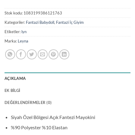
Stok kodu:
1083199386121763
Kategoriler:
Fantazi Babydoll
,
Fantazi İç Giyim
Etiketler:
lyn
Marka:
Leyna
AÇIKLAMA
EK BILGI
DEĞERLENDIRMELER (0)
Siyah Özel Bölgesi Açık Fantezi Mayokini
%90 Polyester %10 Elastan