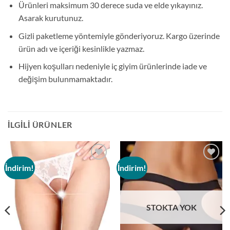
Ürünleri maksimum 30 derece suda ve elde yıkayınız.
Asarak kurutunuz.
Gizli paketleme yöntemiyle gönderiyoruz. Kargo üzerinde
ürün adı ve içeriği kesinlikle yazmaz.
Hijyen koşulları nedeniyle iç giyim ürünlerinde iade ve
değişim bulunmamaktadır.
İLGILI ÜRÜNLER
İndirim!
İndirim!
Add to
Add to
wishlist
wishlist
STOKTA YOK