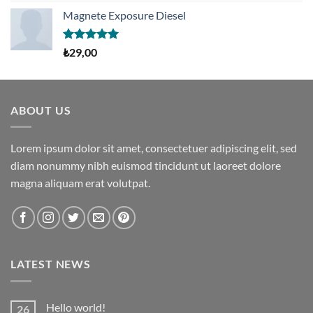
aldı
Magnete Exposure Diesel
5 üzerinden
₺
29,00
5.00
oy
aldı
ABOUT US
Lorem ipsum dolor sit amet, consectetuer adipiscing elit, sed
diam nonummy nibh euismod tincidunt ut laoreet dolore
magna aliquam erat volutpat.
LATEST NEWS
Hello world!
26