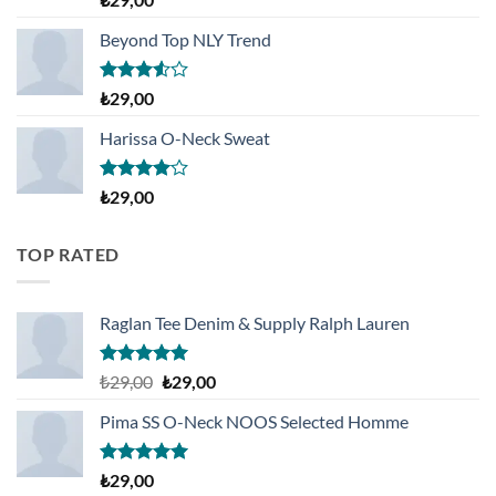
5.00
oy
aldı
Beyond Top NLY Trend
5
₺
29,00
üzerinden
3.50
oy
Harissa O-Neck Sweat
aldı
5
₺
29,00
üzerinden
4.00
oy
aldı
TOP RATED
Raglan Tee Denim & Supply Ralph Lauren
5 üzerinden
Orijinal
Şu
₺
29,00
₺
29,00
5.00
oy
fiyat:
andaki
aldı
Pima SS O-Neck NOOS Selected Homme
₺29,00.
fiyat:
₺29,00.
5 üzerinden
₺
29,00
5.00
oy