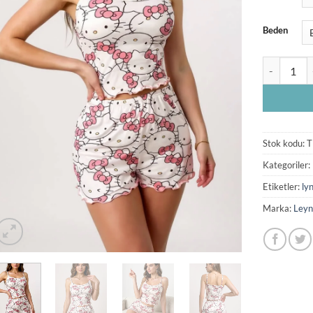
Beden
Hello Kitty 
Stok kodu:
T
Kategoriler:
Etiketler:
ly
Marka:
Leyn