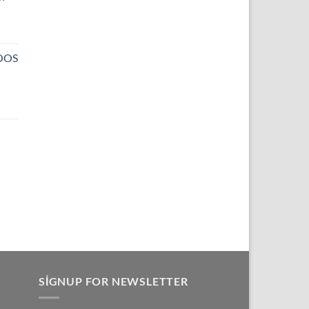
aki
NOOS
:
00.
SIGNUP FOR NEWSLETTER