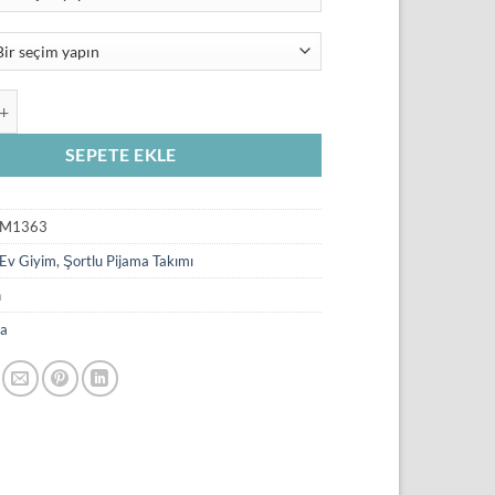
₺459,00.
Baskılı Askılı Şortlu Pijama Takımı adet
SEPETE EKLE
M1363
Ev Giyim
,
Şortlu Pijama Takımı
n
a