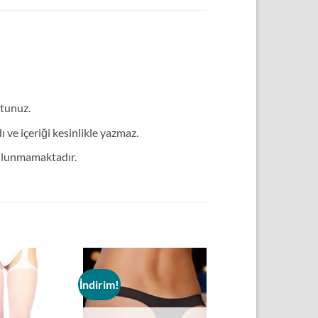
utunuz.
ve içeriği kesinlikle yazmaz.
bulunmamaktadır.
İndirim!
Add to
Add to
wishlist
wishlist