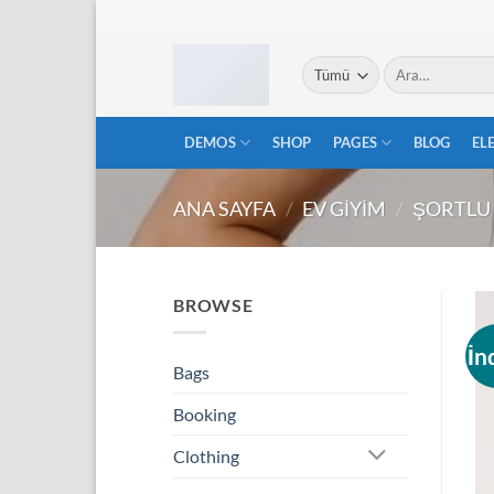
İçeriğe
atla
Ara:
DEMOS
SHOP
PAGES
BLOG
EL
ANA SAYFA
/
EV GIYIM
/
ŞORTLU 
BROWSE
İn
Bags
Booking
Clothing