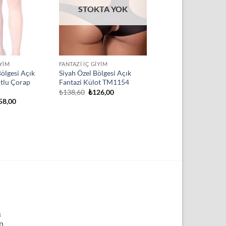
STOKTA YOK
IYIM
FANTAZI İÇ GIYIM
ölgesi Açık
Siyah Özel Bölgesi Açık
otlu Çorap
Fantazi Külot TM1154
Orijinal
Şu
₺
138,60
₺
126,00
fiyat:
andaki
jinal
Şu
58,00
₺138,60.
fiyat:
at:
andaki
₺126,00.
83,80.
fiyat:
₺258,00.
&
n