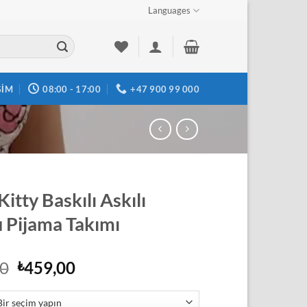
Languages
ŞIM
08:00 - 17:00
+47 900 99 000
Kitty Baskılı Askılı
u Pijama Takımı
Orijinal
Şu
90
459,00
₺
fiyat:
andaki
₺504,90.
fiyat: