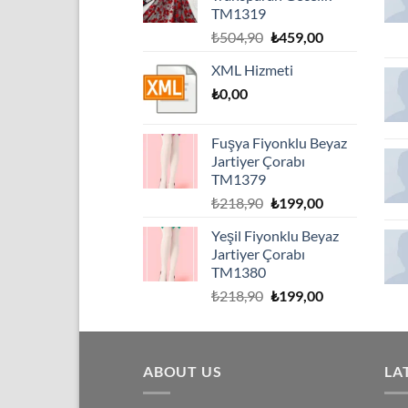
TM1319
Orijinal
Şu
₺
504,90
₺
459,00
fiyat:
andaki
XML Hizmeti
₺504,90.
fiyat:
₺
0,00
₺459,00.
Fuşya Fiyonklu Beyaz
Jartiyer Çorabı
TM1379
Orijinal
Şu
₺
218,90
₺
199,00
fiyat:
andaki
Yeşil Fiyonklu Beyaz
₺218,90.
fiyat:
Jartiyer Çorabı
₺199,00.
TM1380
Orijinal
Şu
₺
218,90
₺
199,00
fiyat:
andaki
₺218,90.
fiyat:
₺199,00.
ABOUT US
LA