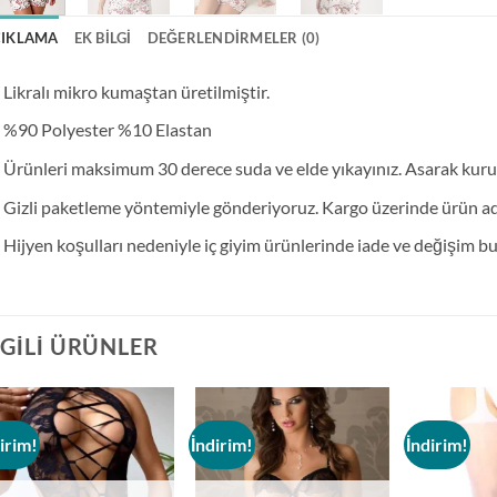
ÇIKLAMA
EK BILGI
DEĞERLENDIRMELER (0)
Likralı mikro kumaştan üretilmiştir.
%90 Polyester %10 Elastan
Ürünleri maksimum 30 derece suda ve elde yıkayınız. Asarak kur
Gizli paketleme yöntemiyle gönderiyoruz. Kargo üzerinde ürün adı 
Hijyen koşulları nedeniyle iç giyim ürünlerinde iade ve değişim 
LGILI ÜRÜNLER
irim!
İndirim!
İndirim!
Add to
Add to
wishlist
wishlist