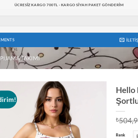
ÜCRESIZ KARGO 700TL - KARGO SIYAH PAKET GÖNDERIM
EMENTS
İLETI
PIJAMA TAKIMI
Hello 
dirim!
Şortl
Add to
wishlist
504,
₺
Renk