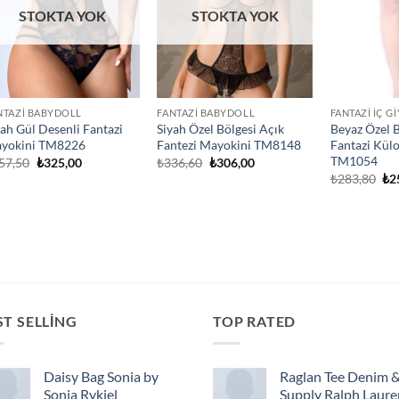
STOKTA YOK
STOKTA YOK
NTAZI BABYDOLL
FANTAZI BABYDOLL
FANTAZI İÇ G
yah Gül Desenli Fantazi
Siyah Özel Bölgesi Açık
Beyaz Özel B
yokini TM8226
Fantezi Mayokini TM8148
Fantazi Kül
TM1054
Orijinal
Şu
Orijinal
Şu
57,50
₺
325,00
₺
336,60
₺
306,00
fiyat:
andaki
fiyat:
andaki
Ori
₺
283,80
₺
2
₺357,50.
fiyat:
₺336,60.
fiyat:
fiy
₺325,00.
₺306,00.
₺2
ST SELLING
TOP RATED
Daisy Bag Sonia by
Raglan Tee Denim 
Sonia Rykiel
Supply Ralph Laure