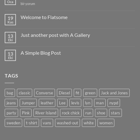
Oca
Hello
bir yorum
world!
için
Welcome to Flatsome
19
Kas
Yorum
yok
Welcome
Just another post with A Gallery
13
to
Flatsome
Eki
Yorum
yok
Just
A Simple Blog Post
13
another
post
Eki
Yorum
with
yok
A
A
Gallery
Simple
TAGS
Blog
Post
bag
classic
Converse
Diesel
fit
green
Jack and Jones
jeans
Jumper
leather
Lee
levis
lyn
man
nypd
party
Pink
River Island
rock chick
run
shoe
stars
sweden
t-shirt
vans
washed-out
white
women