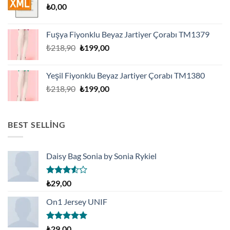
₺
0,00
Fuşya Fiyonklu Beyaz Jartiyer Çorabı TM1379
Orijinal
Şu
₺
218,90
₺
199,00
fiyat:
andaki
₺218,90.
fiyat:
Yeşil Fiyonklu Beyaz Jartiyer Çorabı TM1380
₺199,00.
Orijinal
Şu
₺
218,90
₺
199,00
fiyat:
andaki
₺218,90.
fiyat:
₺199,00.
BEST SELLING
Daisy Bag Sonia by Sonia Rykiel
5
₺
29,00
üzerinden
3.50
oy
On1 Jersey UNIF
aldı
5 üzerinden
₺
29,00