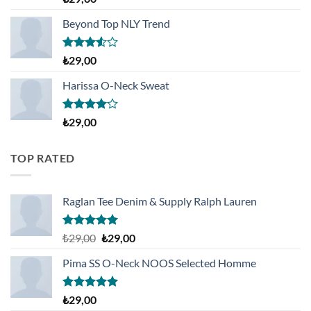
5.00
oy
aldı
Beyond Top NLY Trend
5
₺
29,00
üzerinden
3.50
oy
Harissa O-Neck Sweat
aldı
5
₺
29,00
üzerinden
4.00
oy
aldı
TOP RATED
Raglan Tee Denim & Supply Ralph Lauren
5 üzerinden
Orijinal
Şu
₺
29,00
₺
29,00
5.00
oy
fiyat:
andaki
aldı
Pima SS O-Neck NOOS Selected Homme
₺29,00.
fiyat:
₺29,00.
5 üzerinden
₺
29,00
5.00
oy