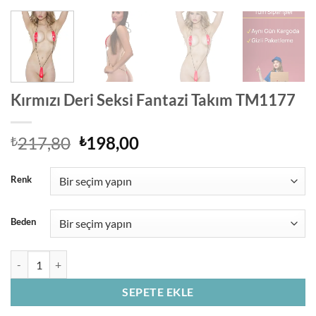
Kırmızı Deri Seksi Fantazi Takım TM1177
Orijinal
Şu
217,80
198,00
₺
₺
fiyat:
andaki
₺217,80.
fiyat:
Renk
₺198,00.
Beden
Kırmızı Deri Seksi Fantazi Takım TM1177 adet
SEPETE EKLE