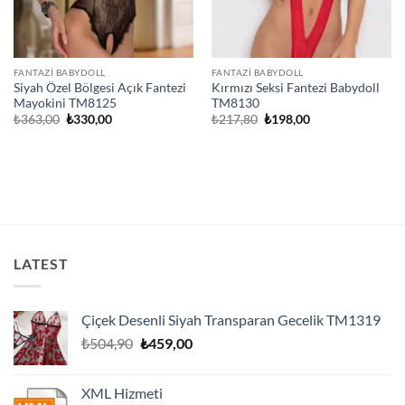
FANTAZI BABYDOLL
FANTAZI BABYDOLL
Siyah Özel Bölgesi Açık Fantezi
Kırmızı Seksi Fantezi Babydoll
Mayokini TM8125
TM8130
Orijinal
Şu
Orijinal
Şu
₺
363,00
₺
330,00
₺
217,80
₺
198,00
fiyat:
andaki
fiyat:
andaki
₺363,00.
fiyat:
₺217,80.
fiyat:
₺330,00.
₺198,00.
LATEST
Çiçek Desenli Siyah Transparan Gecelik TM1319
Orijinal
Şu
₺
504,90
₺
459,00
fiyat:
andaki
₺504,90.
fiyat:
XML Hizmeti
₺459,00.