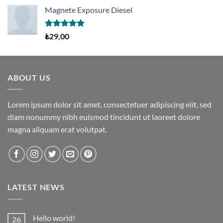
aldı
Magnete Exposure Diesel
5 üzerinden
₺
29,00
5.00
oy
aldı
ABOUT US
Lorem ipsum dolor sit amet, consectetuer adipiscing elit, sed
diam nonummy nibh euismod tincidunt ut laoreet dolore
magna aliquam erat volutpat.
LATEST NEWS
Hello world!
26