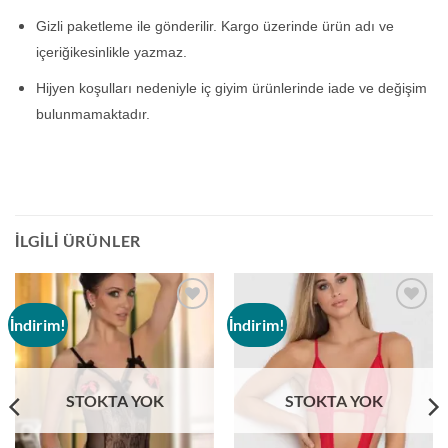
Gizli paketleme ile gönderilir. Kargo üzerinde ürün adı ve
içeriğikesinlikle yazmaz
.
Hijyen koşulları nedeniyle iç giyim ürünlerinde iade ve değişim
bulunmamaktadır.
İLGILI ÜRÜNLER
İndirim!
İndirim!
Add to
Add to
wishlist
wishlist
STOKTA YOK
STOKTA YOK