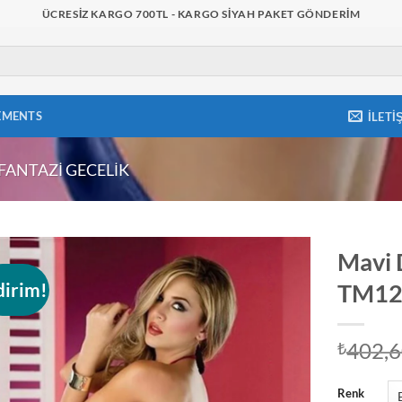
ÜCRESIZ KARGO 700TL - KARGO SIYAH PAKET GÖNDERIM
EMENTS
İLETI
FANTAZI GECELIK
Mavi 
dirim!
TM12
Add to
wishlist
402,
₺
Renk