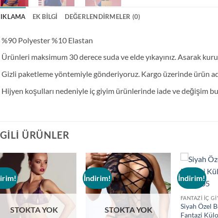
ÇIKLAMA
EK BILGI
DEĞERLENDIRMELER (0)
%90 Polyester %10 Elastan
Ürünleri maksimum 30 derece suda ve elde yıkayınız. Asarak kur
Gizli paketleme yöntemiyle gönderiyoruz. Kargo üzerinde ürün adı 
Hijyen koşulları nedeniyle iç giyim ürünlerinde iade ve değişim 
LGILI ÜRÜNLER
irim!
İndirim!
İndirim!
Add to
Add to
wishlist
wishlist
FANTAZI İÇ G
Siyah Özel B
STOKTA YOK
STOKTA YOK
Fantazi Kül