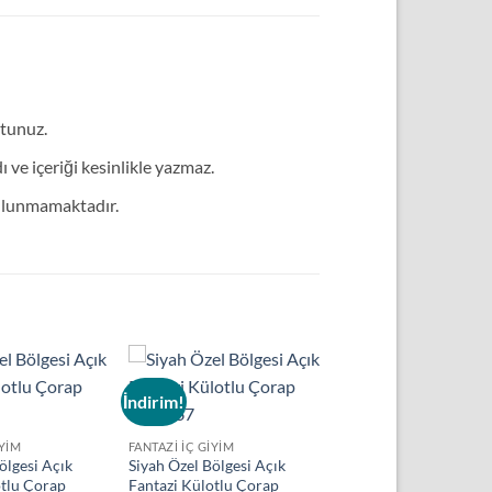
utunuz.
ve içeriği kesinlikle yazmaz.
bulunmamaktadır.
İndirim!
Add to
Add to
wishlist
wishlist
IYIM
FANTAZI İÇ GIYIM
ölgesi Açık
Siyah Özel Bölgesi Açık
otlu Çorap
Fantazi Külotlu Çorap