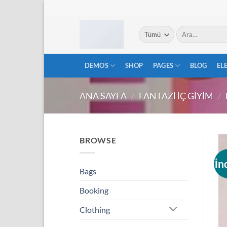
İçeriğe
atla
Ara:
DEMOS
SHOP
PAGES
BLOG
EL
ANA SAYFA
/
FANTAZI İÇ GIYIM
/
BROWSE
İn
Bags
Booking
Clothing