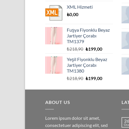
fiyat:
andaki
XML Hizmeti
₺504,90.
fiyat:
₺
0,00
₺459,00.
Fuşya Fiyonklu Beyaz
Jartiyer Çorabı
TM1379
Orijinal
Şu
₺
218,90
₺
199,00
fiyat:
andaki
Yeşil Fiyonklu Beyaz
₺218,90.
fiyat:
Jartiyer Çorabı
₺199,00.
TM1380
Orijinal
Şu
₺
218,90
₺
199,00
fiyat:
andaki
₺218,90.
fiyat:
₺199,00.
ABOUT US
LA
Lorem ipsum dolor sit amet,
2
consectetuer adipiscing elit, sed
Oc