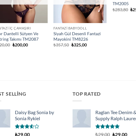
TM2005
Ori
₺
283,80
₺
2
fiy
₺2
NTAZI İÇ ÇAMAŞIRI
FANTAZI BABYDOLL
r Dantelli Sütyen Ve
Siyah Gül Desenli Fantazi
tring Takımı TM2087
Mayokini TM8226
Orijinal
Şu
Orijinal
Şu
20,00
₺
200,00
₺
357,50
₺
325,00
fiyat:
andaki
fiyat:
andaki
₺220,00.
fiyat:
₺357,50.
fiyat:
₺200,00.
₺325,00.
ST SELLING
TOP RATED
Daisy Bag Sonia by
Raglan Tee Denim 
Sonia Rykiel
Supply Ralph Laure
5
5 üzerinden
Orijinal
Şu
₺
29,00
₺
29,00
₺
29,00