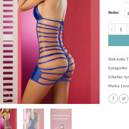
Beden
Mavi Deri F
Stok kodu:
T
Kategoriler:
Etiketler:
ly
Marka:
Leyn