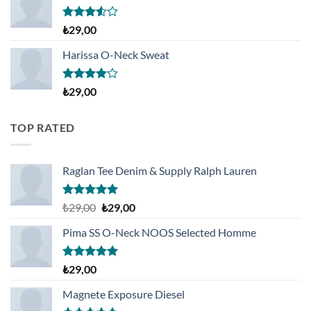
5
₺
29,00
üzerinden
3.50
oy
Harissa O-Neck Sweat
aldı
5
₺
29,00
üzerinden
4.00
oy
aldı
TOP RATED
Raglan Tee Denim & Supply Ralph Lauren
5 üzerinden
Orijinal
Şu
₺
29,00
₺
29,00
5.00
oy
fiyat:
andaki
aldı
Pima SS O-Neck NOOS Selected Homme
₺29,00.
fiyat:
₺29,00.
5 üzerinden
₺
29,00
5.00
oy
aldı
Magnete Exposure Diesel