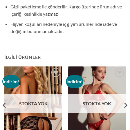
Gizli paketleme ile gönderilir. Kargo üzerinde ürün adı ve
içeriği kesinlikle yazmaz
Hijyen koşulları nedeniyle iç giyim ürünlerinde iade ve
değişim bulunmamaktadır.
İLGILI ÜRÜNLER
İndirim!
İndirim!
Add to
Add to
wishlist
wishlist
STOKTA YOK
STOKTA YOK