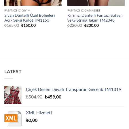
FANTAZI İÇ GIYIM
FANTAZI İÇ ÇAMAŞIRI
Siyah Dantelli Özel Bölgeleri
Kırmızı Dantelli Fantazi Sütyen
Açık Seksi Külot TM1153
ve G-String Takım TM2048
Orijinal
Şu
Orijinal
Şu
₺
165,00
₺
150,00
₺
220,00
₺
200,00
fiyat:
andaki
fiyat:
andaki
₺165,00.
fiyat:
₺220,00.
fiyat:
₺150,00.
₺200,00.
LATEST
Çiçek Desenli Siyah Transparan Gecelik TM1319
Orijinal
Şu
₺
504,90
₺
459,00
fiyat:
andaki
₺504,90.
fiyat:
XML Hizmeti
₺459,00.
₺
0,00