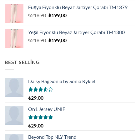
Fuşya Fiyonklu Beyaz Jartiyer Çorabı TM1379
Orijinal
Şu
₺
218,90
₺
199,00
fiyat:
andaki
₺218,90.
fiyat:
Yeşil Fiyonklu Beyaz Jartiyer Çorabı TM1380
₺199,00.
Orijinal
Şu
₺
218,90
₺
199,00
fiyat:
andaki
₺218,90.
fiyat:
₺199,00.
BEST SELLING
Daisy Bag Sonia by Sonia Rykiel
5
₺
29,00
üzerinden
3.50
oy
On1 Jersey UNIF
aldı
5 üzerinden
₺
29,00
5.00
oy
aldı
Beyond Top NLY Trend