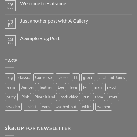
Welcome to Flatsome
19
Kas
Yorum
yok
Welcome
Just another post with A Gallery
13
to
Flatsome
Eki
Yorum
yok
Just
A Simple Blog Post
13
another
post
Eki
Yorum
with
yok
A
A
Gallery
Simple
TAGS
Blog
Post
bag
classic
Converse
Diesel
fit
green
Jack and Jones
jeans
Jumper
leather
Lee
levis
lyn
man
nypd
party
Pink
River Island
rock chick
run
shoe
stars
sweden
t-shirt
vans
washed-out
white
women
SIGNUP FOR NEWSLETTER