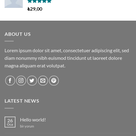
5 üzerinden
₺
29,00
5.00
oy
aldı
ABOUT US
Lorem ipsum dolor sit amet, consectetuer adipiscing elit, sed
diam nonummy nibh euismod tincidunt ut laoreet dolore
magna aliquam erat volutpat.
LATEST NEWS
Hello world!
26
Oca
Hello
bir yorum
world!
için