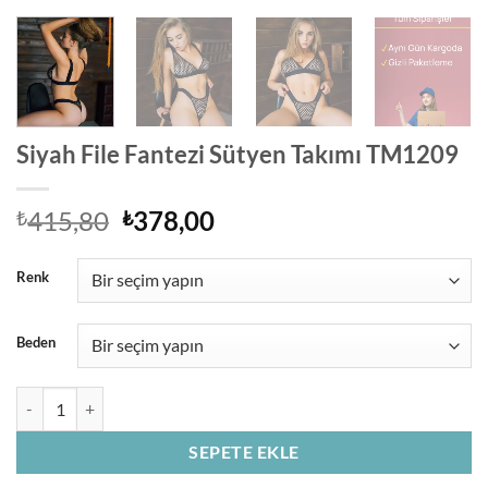
Siyah File Fantezi Sütyen Takımı TM1209
Orijinal
Şu
415,80
378,00
₺
₺
fiyat:
andaki
₺415,80.
fiyat:
Renk
₺378,00.
Beden
Siyah File Fantezi Sütyen Takımı TM1209 adet
SEPETE EKLE